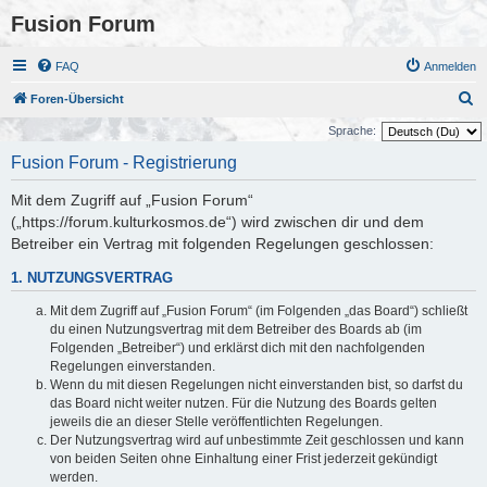
Fusion Forum
FAQ
Anmelden
S
Foren-Übersicht
u
Sprache:
c
Fusion Forum - Registrierung
h
Mit dem Zugriff auf „Fusion Forum“
e
(„https://forum.kulturkosmos.de“) wird zwischen dir und dem
Betreiber ein Vertrag mit folgenden Regelungen geschlossen:
1. NUTZUNGSVERTRAG
Mit dem Zugriff auf „Fusion Forum“ (im Folgenden „das Board“) schließt
du einen Nutzungsvertrag mit dem Betreiber des Boards ab (im
Folgenden „Betreiber“) und erklärst dich mit den nachfolgenden
Regelungen einverstanden.
Wenn du mit diesen Regelungen nicht einverstanden bist, so darfst du
das Board nicht weiter nutzen. Für die Nutzung des Boards gelten
jeweils die an dieser Stelle veröffentlichten Regelungen.
Der Nutzungsvertrag wird auf unbestimmte Zeit geschlossen und kann
von beiden Seiten ohne Einhaltung einer Frist jederzeit gekündigt
werden.