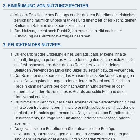
2. EINRÄUMUNG VON NUTZUNGSRECHTEN
Mit dem Erstellen eines Beitrags erteilst du dem Betreiber ein einfaches,
zeitlich und räumlich unbeschränktes und unentgeltliches Recht, deinen
Beitrag im Rahmen des Boards zu nutzen.
Das Nutzungsrecht nach Punkt 2, Unterpunkt a bleibt auch nach
Kündigung des Nutzungsvertrages bestehen.
3. PFLICHTEN DES NUTZERS
Du erklärst mit der Erstellung eines Beitrags, dass er keine Inhalte
enthält, die gegen geltendes Recht oder die guten Sitten verstoßen. Du
erklärst insbesondere, dass du das Recht besitzt, die in deinen
Beiträgen verwendeten Links und Bilder zu setzen bzw. zu verwenden.
Der Betreiber des Boards übt das Hausrecht aus. Bei Verstößen gegen
diese Nutzungsbedingungen oder anderer im Board veröffentlichten
Regeln kann der Betreiber dich nach Abmahnung zeitweise oder
dauerhaft von der Nutzung dieses Boards ausschließen und dir ein
Hausverbot erteilen.
Du nimmst zur Kenntnis, dass der Betreiber keine Verantwortung für die
Inhalte von Beiträgen übernimmt, die er nicht selbst erstellt hat oder die
er nicht zur Kenntnis genommen hat. Du gestattest dem Betreiber, dein
Benutzerkonto, Beiträge und Funktionen jederzeit zu löschen oder zu
sperren.
Du gestattest dem Betreiber darüber hinaus, deine Beiträge
abzuändern, sofern sie gegen o. g. Regeln verstoßen oder geeignet
sind, dem Betreiber oder einem Dritten Schaden zuzufügen.