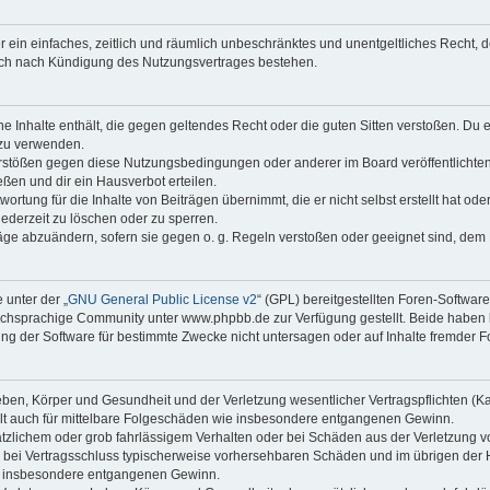
ber ein einfaches, zeitlich und räumlich unbeschränktes und unentgeltliches Recht
auch nach Kündigung des Nutzungsvertrages bestehen.
ine Inhalte enthält, die gegen geltendes Recht oder die guten Sitten verstoßen. Du 
 zu verwenden.
erstößen gegen diese Nutzungsbedingungen oder anderer im Board veröffentlichte
ßen und dir ein Hausverbot erteilen.
ortung für die Inhalte von Beiträgen übernimmt, die er nicht selbst erstellt hat od
jederzeit zu löschen oder zu sperren.
räge abzuändern, sofern sie gegen o. g. Regeln verstoßen oder geeignet sind, dem
 unter der „
GNU General Public License v2
“ (GPL) bereitgestellten Foren-Softwa
chsprachige Community unter www.phpbb.de zur Verfügung gestellt. Beide haben ke
g der Software für bestimmte Zwecke nicht untersagen oder auf Inhalte fremder F
ben, Körper und Gesundheit und der Verletzung wesentlicher Vertragspflichten (Kard
gilt auch für mittelbare Folgeschäden wie insbesondere entgangenen Gewinn.
ätzlichem oder grob fahrlässigem Verhalten oder bei Schäden aus der Verletzung 
 die bei Vertragsschluss typischerweise vorhersehbaren Schäden und im übrigen de
wie insbesondere entgangenen Gewinn.