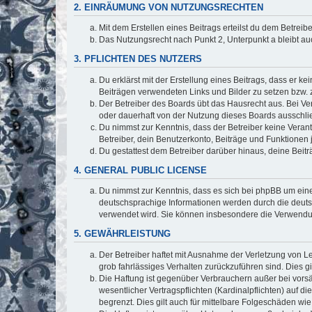
2. EINRÄUMUNG VON NUTZUNGSRECHTEN
Mit dem Erstellen eines Beitrags erteilst du dem Betrei
Das Nutzungsrecht nach Punkt 2, Unterpunkt a bleibt 
3. PFLICHTEN DES NUTZERS
Du erklärst mit der Erstellung eines Beitrags, dass er ke
Beiträgen verwendeten Links und Bilder zu setzen bzw.
Der Betreiber des Boards übt das Hausrecht aus. Bei V
oder dauerhaft von der Nutzung dieses Boards ausschlie
Du nimmst zur Kenntnis, dass der Betreiber keine Verantw
Betreiber, dein Benutzerkonto, Beiträge und Funktionen 
Du gestattest dem Betreiber darüber hinaus, deine Beit
4. GENERAL PUBLIC LICENSE
Du nimmst zur Kenntnis, dass es sich bei phpBB um eine
deutschsprachige Informationen werden durch die deuts
verwendet wird. Sie können insbesondere die Verwendun
5. GEWÄHRLEISTUNG
Der Betreiber haftet mit Ausnahme der Verletzung von Le
grob fahrlässiges Verhalten zurückzuführen sind. Dies 
Die Haftung ist gegenüber Verbrauchern außer bei vors
wesentlicher Vertragspflichten (Kardinalpflichten) auf
begrenzt. Dies gilt auch für mittelbare Folgeschäden 