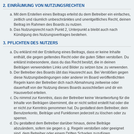
2. EINRÄUMUNG VON NUTZUNGSRECHTEN
Mit dem Erstellen eines Beitrags erteilst du dem Betreiber ein einfaches,
zeitlich und räumlich unbeschränktes und unentgeltliches Recht, deinen
Beitrag im Rahmen des Boards zu nutzen.
Das Nutzungsrecht nach Punkt 2, Unterpunkt a bleibt auch nach
Kündigung des Nutzungsvertrages bestehen.
3. PFLICHTEN DES NUTZERS
Du erklärst mit der Erstellung eines Beitrags, dass er keine Inhalte
enthält, die gegen geltendes Recht oder die guten Sitten verstoßen. Du
erklärst insbesondere, dass du das Recht besitzt, die in deinen
Beiträgen verwendeten Links und Bilder zu setzen bzw. zu verwenden.
Der Betreiber des Boards übt das Hausrecht aus. Bei Verstößen gegen
diese Nutzungsbedingungen oder anderer im Board veröffentlichten
Regeln kann der Betreiber dich nach Abmahnung zeitweise oder
dauerhaft von der Nutzung dieses Boards ausschließen und dir ein
Hausverbot erteilen.
Du nimmst zur Kenntnis, dass der Betreiber keine Verantwortung für die
Inhalte von Beiträgen übernimmt, die er nicht selbst erstellt hat oder die
er nicht zur Kenntnis genommen hat. Du gestattest dem Betreiber, dein
Benutzerkonto, Beiträge und Funktionen jederzeit zu löschen oder zu
sperren.
Du gestattest dem Betreiber darüber hinaus, deine Beiträge
abzuändern, sofern sie gegen o. g. Regeln verstoßen oder geeignet
sind, dem Betreiber oder einem Dritten Schaden zuzufügen.