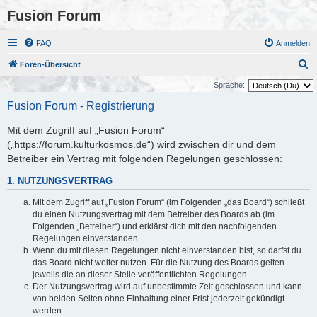
Fusion Forum
FAQ
Anmelden
S
Foren-Übersicht
u
Sprache:
c
Fusion Forum - Registrierung
h
Mit dem Zugriff auf „Fusion Forum“
e
(„https://forum.kulturkosmos.de“) wird zwischen dir und dem
Betreiber ein Vertrag mit folgenden Regelungen geschlossen:
1. NUTZUNGSVERTRAG
Mit dem Zugriff auf „Fusion Forum“ (im Folgenden „das Board“) schließt
du einen Nutzungsvertrag mit dem Betreiber des Boards ab (im
Folgenden „Betreiber“) und erklärst dich mit den nachfolgenden
Regelungen einverstanden.
Wenn du mit diesen Regelungen nicht einverstanden bist, so darfst du
das Board nicht weiter nutzen. Für die Nutzung des Boards gelten
jeweils die an dieser Stelle veröffentlichten Regelungen.
Der Nutzungsvertrag wird auf unbestimmte Zeit geschlossen und kann
von beiden Seiten ohne Einhaltung einer Frist jederzeit gekündigt
werden.