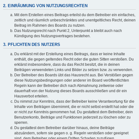
2. EINRÄUMUNG VON NUTZUNGSRECHTEN
Mit dem Erstellen eines Beitrags erteilst du dem Betreiber ein einfaches,
zeitlich und räumlich unbeschränktes und unentgeltliches Recht, deinen
Beitrag im Rahmen des Boards zu nutzen.
Das Nutzungsrecht nach Punkt 2, Unterpunkt a bleibt auch nach
Kündigung des Nutzungsvertrages bestehen.
3. PFLICHTEN DES NUTZERS
Du erklärst mit der Erstellung eines Beitrags, dass er keine Inhalte
enthält, die gegen geltendes Recht oder die guten Sitten verstoßen. Du
erklärst insbesondere, dass du das Recht besitzt, die in deinen
Beiträgen verwendeten Links und Bilder zu setzen bzw. zu verwenden.
Der Betreiber des Boards übt das Hausrecht aus. Bei Verstößen gegen
diese Nutzungsbedingungen oder anderer im Board veröffentlichten
Regeln kann der Betreiber dich nach Abmahnung zeitweise oder
dauerhaft von der Nutzung dieses Boards ausschließen und dir ein
Hausverbot erteilen.
Du nimmst zur Kenntnis, dass der Betreiber keine Verantwortung für die
Inhalte von Beiträgen übernimmt, die er nicht selbst erstellt hat oder die
er nicht zur Kenntnis genommen hat. Du gestattest dem Betreiber, dein
Benutzerkonto, Beiträge und Funktionen jederzeit zu löschen oder zu
sperren.
Du gestattest dem Betreiber darüber hinaus, deine Beiträge
abzuändern, sofern sie gegen o. g. Regeln verstoßen oder geeignet
sind, dem Betreiber oder einem Dritten Schaden zuzufügen.