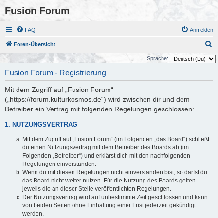
Fusion Forum
FAQ
Anmelden
S
Foren-Übersicht
u
Sprache:
c
Fusion Forum - Registrierung
h
Mit dem Zugriff auf „Fusion Forum“
e
(„https://forum.kulturkosmos.de“) wird zwischen dir und dem
Betreiber ein Vertrag mit folgenden Regelungen geschlossen:
1. NUTZUNGSVERTRAG
Mit dem Zugriff auf „Fusion Forum“ (im Folgenden „das Board“) schließt
du einen Nutzungsvertrag mit dem Betreiber des Boards ab (im
Folgenden „Betreiber“) und erklärst dich mit den nachfolgenden
Regelungen einverstanden.
Wenn du mit diesen Regelungen nicht einverstanden bist, so darfst du
das Board nicht weiter nutzen. Für die Nutzung des Boards gelten
jeweils die an dieser Stelle veröffentlichten Regelungen.
Der Nutzungsvertrag wird auf unbestimmte Zeit geschlossen und kann
von beiden Seiten ohne Einhaltung einer Frist jederzeit gekündigt
werden.