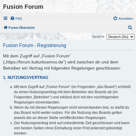
Fusion Forum
FAQ
Anmelden
S
Foren-Übersicht
u
Sprache:
c
Fusion Forum - Registrierung
h
Mit dem Zugriff auf „Fusion Forum“
e
(„https://forum.kulturkosmos.de“) wird zwischen dir und dem
Betreiber ein Vertrag mit folgenden Regelungen geschlossen:
1. NUTZUNGSVERTRAG
Mit dem Zugriff auf „Fusion Forum“ (im Folgenden „das Board“) schließt
du einen Nutzungsvertrag mit dem Betreiber des Boards ab (im
Folgenden „Betreiber“) und erklärst dich mit den nachfolgenden
Regelungen einverstanden.
Wenn du mit diesen Regelungen nicht einverstanden bist, so darfst du
das Board nicht weiter nutzen. Für die Nutzung des Boards gelten
jeweils die an dieser Stelle veröffentlichten Regelungen.
Der Nutzungsvertrag wird auf unbestimmte Zeit geschlossen und kann
von beiden Seiten ohne Einhaltung einer Frist jederzeit gekündigt
werden.