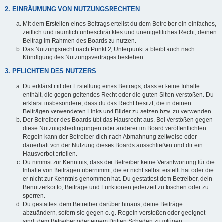
2. EINRÄUMUNG VON NUTZUNGSRECHTEN
Mit dem Erstellen eines Beitrags erteilst du dem Betreiber ein einfaches,
zeitlich und räumlich unbeschränktes und unentgeltliches Recht, deinen
Beitrag im Rahmen des Boards zu nutzen.
Das Nutzungsrecht nach Punkt 2, Unterpunkt a bleibt auch nach
Kündigung des Nutzungsvertrages bestehen.
3. PFLICHTEN DES NUTZERS
Du erklärst mit der Erstellung eines Beitrags, dass er keine Inhalte
enthält, die gegen geltendes Recht oder die guten Sitten verstoßen. Du
erklärst insbesondere, dass du das Recht besitzt, die in deinen
Beiträgen verwendeten Links und Bilder zu setzen bzw. zu verwenden.
Der Betreiber des Boards übt das Hausrecht aus. Bei Verstößen gegen
diese Nutzungsbedingungen oder anderer im Board veröffentlichten
Regeln kann der Betreiber dich nach Abmahnung zeitweise oder
dauerhaft von der Nutzung dieses Boards ausschließen und dir ein
Hausverbot erteilen.
Du nimmst zur Kenntnis, dass der Betreiber keine Verantwortung für die
Inhalte von Beiträgen übernimmt, die er nicht selbst erstellt hat oder die
er nicht zur Kenntnis genommen hat. Du gestattest dem Betreiber, dein
Benutzerkonto, Beiträge und Funktionen jederzeit zu löschen oder zu
sperren.
Du gestattest dem Betreiber darüber hinaus, deine Beiträge
abzuändern, sofern sie gegen o. g. Regeln verstoßen oder geeignet
sind, dem Betreiber oder einem Dritten Schaden zuzufügen.