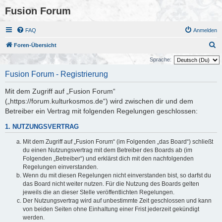
Fusion Forum
FAQ
Anmelden
S
Foren-Übersicht
u
Sprache:
c
Fusion Forum - Registrierung
h
Mit dem Zugriff auf „Fusion Forum“
e
(„https://forum.kulturkosmos.de“) wird zwischen dir und dem
Betreiber ein Vertrag mit folgenden Regelungen geschlossen:
1. NUTZUNGSVERTRAG
Mit dem Zugriff auf „Fusion Forum“ (im Folgenden „das Board“) schließt
du einen Nutzungsvertrag mit dem Betreiber des Boards ab (im
Folgenden „Betreiber“) und erklärst dich mit den nachfolgenden
Regelungen einverstanden.
Wenn du mit diesen Regelungen nicht einverstanden bist, so darfst du
das Board nicht weiter nutzen. Für die Nutzung des Boards gelten
jeweils die an dieser Stelle veröffentlichten Regelungen.
Der Nutzungsvertrag wird auf unbestimmte Zeit geschlossen und kann
von beiden Seiten ohne Einhaltung einer Frist jederzeit gekündigt
werden.