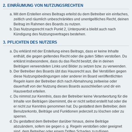
2. EINRÄUMUNG VON NUTZUNGSRECHTEN
Mit dem Erstellen eines Beitrags erteilst du dem Betreiber ein einfaches,
zeitlich und räumlich unbeschränktes und unentgeltliches Recht, deinen
Beitrag im Rahmen des Boards zu nutzen.
Das Nutzungsrecht nach Punkt 2, Unterpunkt a bleibt auch nach
Kündigung des Nutzungsvertrages bestehen.
3. PFLICHTEN DES NUTZERS
Du erklärst mit der Erstellung eines Beitrags, dass er keine Inhalte
enthält, die gegen geltendes Recht oder die guten Sitten verstoßen. Du
erklärst insbesondere, dass du das Recht besitzt, die in deinen
Beiträgen verwendeten Links und Bilder zu setzen bzw. zu verwenden.
Der Betreiber des Boards übt das Hausrecht aus. Bei Verstößen gegen
diese Nutzungsbedingungen oder anderer im Board veröffentlichten
Regeln kann der Betreiber dich nach Abmahnung zeitweise oder
dauerhaft von der Nutzung dieses Boards ausschließen und dir ein
Hausverbot erteilen.
Du nimmst zur Kenntnis, dass der Betreiber keine Verantwortung für die
Inhalte von Beiträgen übernimmt, die er nicht selbst erstellt hat oder die
er nicht zur Kenntnis genommen hat. Du gestattest dem Betreiber, dein
Benutzerkonto, Beiträge und Funktionen jederzeit zu löschen oder zu
sperren.
Du gestattest dem Betreiber darüber hinaus, deine Beiträge
abzuändern, sofern sie gegen o. g. Regeln verstoßen oder geeignet
sind, dem Betreiber oder einem Dritten Schaden zuzufügen.