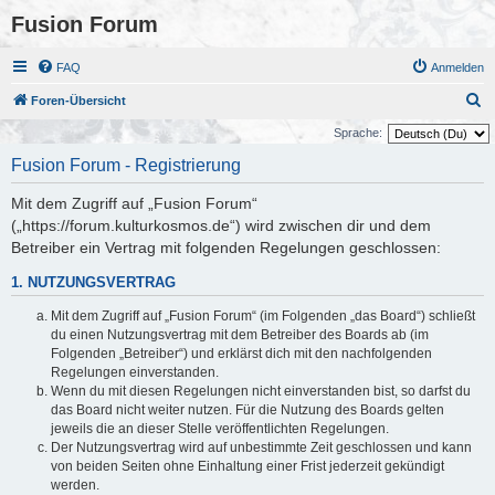
Fusion Forum
FAQ
Anmelden
S
Foren-Übersicht
u
Sprache:
c
Fusion Forum - Registrierung
h
Mit dem Zugriff auf „Fusion Forum“
e
(„https://forum.kulturkosmos.de“) wird zwischen dir und dem
Betreiber ein Vertrag mit folgenden Regelungen geschlossen:
1. NUTZUNGSVERTRAG
Mit dem Zugriff auf „Fusion Forum“ (im Folgenden „das Board“) schließt
du einen Nutzungsvertrag mit dem Betreiber des Boards ab (im
Folgenden „Betreiber“) und erklärst dich mit den nachfolgenden
Regelungen einverstanden.
Wenn du mit diesen Regelungen nicht einverstanden bist, so darfst du
das Board nicht weiter nutzen. Für die Nutzung des Boards gelten
jeweils die an dieser Stelle veröffentlichten Regelungen.
Der Nutzungsvertrag wird auf unbestimmte Zeit geschlossen und kann
von beiden Seiten ohne Einhaltung einer Frist jederzeit gekündigt
werden.