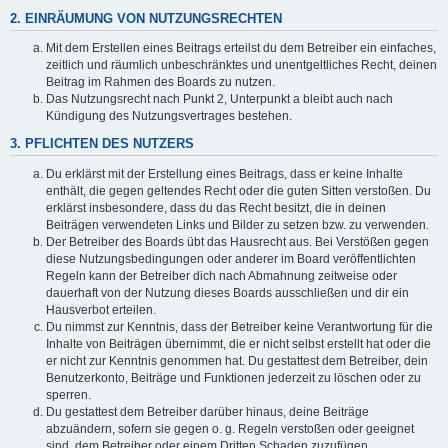
2. EINRÄUMUNG VON NUTZUNGSRECHTEN
Mit dem Erstellen eines Beitrags erteilst du dem Betreiber ein einfaches,
zeitlich und räumlich unbeschränktes und unentgeltliches Recht, deinen
Beitrag im Rahmen des Boards zu nutzen.
Das Nutzungsrecht nach Punkt 2, Unterpunkt a bleibt auch nach
Kündigung des Nutzungsvertrages bestehen.
3. PFLICHTEN DES NUTZERS
Du erklärst mit der Erstellung eines Beitrags, dass er keine Inhalte
enthält, die gegen geltendes Recht oder die guten Sitten verstoßen. Du
erklärst insbesondere, dass du das Recht besitzt, die in deinen
Beiträgen verwendeten Links und Bilder zu setzen bzw. zu verwenden.
Der Betreiber des Boards übt das Hausrecht aus. Bei Verstößen gegen
diese Nutzungsbedingungen oder anderer im Board veröffentlichten
Regeln kann der Betreiber dich nach Abmahnung zeitweise oder
dauerhaft von der Nutzung dieses Boards ausschließen und dir ein
Hausverbot erteilen.
Du nimmst zur Kenntnis, dass der Betreiber keine Verantwortung für die
Inhalte von Beiträgen übernimmt, die er nicht selbst erstellt hat oder die
er nicht zur Kenntnis genommen hat. Du gestattest dem Betreiber, dein
Benutzerkonto, Beiträge und Funktionen jederzeit zu löschen oder zu
sperren.
Du gestattest dem Betreiber darüber hinaus, deine Beiträge
abzuändern, sofern sie gegen o. g. Regeln verstoßen oder geeignet
sind, dem Betreiber oder einem Dritten Schaden zuzufügen.