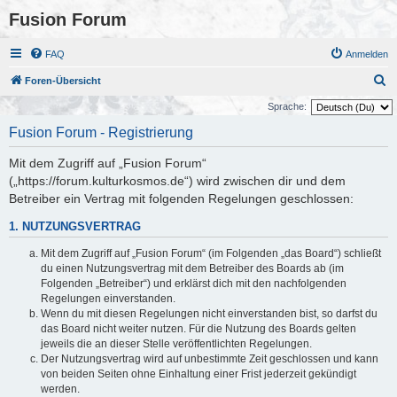
Fusion Forum
FAQ
Anmelden
S
Foren-Übersicht
u
Sprache:
c
Fusion Forum - Registrierung
h
Mit dem Zugriff auf „Fusion Forum“
e
(„https://forum.kulturkosmos.de“) wird zwischen dir und dem
Betreiber ein Vertrag mit folgenden Regelungen geschlossen:
1. NUTZUNGSVERTRAG
Mit dem Zugriff auf „Fusion Forum“ (im Folgenden „das Board“) schließt
du einen Nutzungsvertrag mit dem Betreiber des Boards ab (im
Folgenden „Betreiber“) und erklärst dich mit den nachfolgenden
Regelungen einverstanden.
Wenn du mit diesen Regelungen nicht einverstanden bist, so darfst du
das Board nicht weiter nutzen. Für die Nutzung des Boards gelten
jeweils die an dieser Stelle veröffentlichten Regelungen.
Der Nutzungsvertrag wird auf unbestimmte Zeit geschlossen und kann
von beiden Seiten ohne Einhaltung einer Frist jederzeit gekündigt
werden.