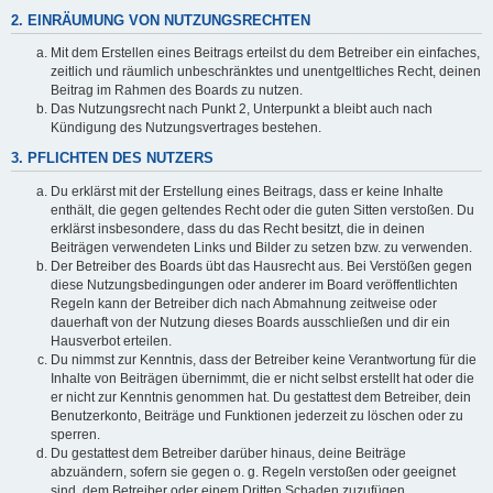
2. EINRÄUMUNG VON NUTZUNGSRECHTEN
Mit dem Erstellen eines Beitrags erteilst du dem Betreiber ein einfaches,
zeitlich und räumlich unbeschränktes und unentgeltliches Recht, deinen
Beitrag im Rahmen des Boards zu nutzen.
Das Nutzungsrecht nach Punkt 2, Unterpunkt a bleibt auch nach
Kündigung des Nutzungsvertrages bestehen.
3. PFLICHTEN DES NUTZERS
Du erklärst mit der Erstellung eines Beitrags, dass er keine Inhalte
enthält, die gegen geltendes Recht oder die guten Sitten verstoßen. Du
erklärst insbesondere, dass du das Recht besitzt, die in deinen
Beiträgen verwendeten Links und Bilder zu setzen bzw. zu verwenden.
Der Betreiber des Boards übt das Hausrecht aus. Bei Verstößen gegen
diese Nutzungsbedingungen oder anderer im Board veröffentlichten
Regeln kann der Betreiber dich nach Abmahnung zeitweise oder
dauerhaft von der Nutzung dieses Boards ausschließen und dir ein
Hausverbot erteilen.
Du nimmst zur Kenntnis, dass der Betreiber keine Verantwortung für die
Inhalte von Beiträgen übernimmt, die er nicht selbst erstellt hat oder die
er nicht zur Kenntnis genommen hat. Du gestattest dem Betreiber, dein
Benutzerkonto, Beiträge und Funktionen jederzeit zu löschen oder zu
sperren.
Du gestattest dem Betreiber darüber hinaus, deine Beiträge
abzuändern, sofern sie gegen o. g. Regeln verstoßen oder geeignet
sind, dem Betreiber oder einem Dritten Schaden zuzufügen.