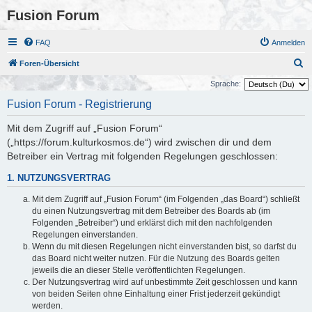
Fusion Forum
FAQ
Anmelden
S
Foren-Übersicht
u
Sprache:
c
Fusion Forum - Registrierung
h
Mit dem Zugriff auf „Fusion Forum“
e
(„https://forum.kulturkosmos.de“) wird zwischen dir und dem
Betreiber ein Vertrag mit folgenden Regelungen geschlossen:
1. NUTZUNGSVERTRAG
Mit dem Zugriff auf „Fusion Forum“ (im Folgenden „das Board“) schließt
du einen Nutzungsvertrag mit dem Betreiber des Boards ab (im
Folgenden „Betreiber“) und erklärst dich mit den nachfolgenden
Regelungen einverstanden.
Wenn du mit diesen Regelungen nicht einverstanden bist, so darfst du
das Board nicht weiter nutzen. Für die Nutzung des Boards gelten
jeweils die an dieser Stelle veröffentlichten Regelungen.
Der Nutzungsvertrag wird auf unbestimmte Zeit geschlossen und kann
von beiden Seiten ohne Einhaltung einer Frist jederzeit gekündigt
werden.