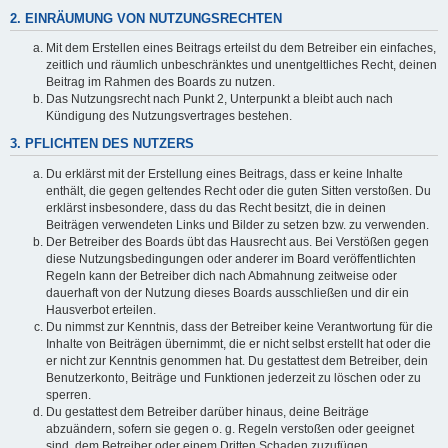
2. EINRÄUMUNG VON NUTZUNGSRECHTEN
Mit dem Erstellen eines Beitrags erteilst du dem Betreiber ein einfaches,
zeitlich und räumlich unbeschränktes und unentgeltliches Recht, deinen
Beitrag im Rahmen des Boards zu nutzen.
Das Nutzungsrecht nach Punkt 2, Unterpunkt a bleibt auch nach
Kündigung des Nutzungsvertrages bestehen.
3. PFLICHTEN DES NUTZERS
Du erklärst mit der Erstellung eines Beitrags, dass er keine Inhalte
enthält, die gegen geltendes Recht oder die guten Sitten verstoßen. Du
erklärst insbesondere, dass du das Recht besitzt, die in deinen
Beiträgen verwendeten Links und Bilder zu setzen bzw. zu verwenden.
Der Betreiber des Boards übt das Hausrecht aus. Bei Verstößen gegen
diese Nutzungsbedingungen oder anderer im Board veröffentlichten
Regeln kann der Betreiber dich nach Abmahnung zeitweise oder
dauerhaft von der Nutzung dieses Boards ausschließen und dir ein
Hausverbot erteilen.
Du nimmst zur Kenntnis, dass der Betreiber keine Verantwortung für die
Inhalte von Beiträgen übernimmt, die er nicht selbst erstellt hat oder die
er nicht zur Kenntnis genommen hat. Du gestattest dem Betreiber, dein
Benutzerkonto, Beiträge und Funktionen jederzeit zu löschen oder zu
sperren.
Du gestattest dem Betreiber darüber hinaus, deine Beiträge
abzuändern, sofern sie gegen o. g. Regeln verstoßen oder geeignet
sind, dem Betreiber oder einem Dritten Schaden zuzufügen.