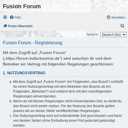
Fusion Forum
FAQ
Anmelden
S
Foren-Übersicht
u
Sprache:
c
Fusion Forum - Registrierung
h
Mit dem Zugriff auf „Fusion Forum“
e
(„https://forum.kulturkosmos.de“) wird zwischen dir und dem
Betreiber ein Vertrag mit folgenden Regelungen geschlossen:
1. NUTZUNGSVERTRAG
Mit dem Zugriff auf „Fusion Forum“ (im Folgenden „das Board“) schließt
du einen Nutzungsvertrag mit dem Betreiber des Boards ab (im
Folgenden „Betreiber“) und erklärst dich mit den nachfolgenden
Regelungen einverstanden.
Wenn du mit diesen Regelungen nicht einverstanden bist, so darfst du
das Board nicht weiter nutzen. Für die Nutzung des Boards gelten
jeweils die an dieser Stelle veröffentlichten Regelungen.
Der Nutzungsvertrag wird auf unbestimmte Zeit geschlossen und kann
von beiden Seiten ohne Einhaltung einer Frist jederzeit gekündigt
werden.