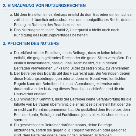
2. EINRÄUMUNG VON NUTZUNGSRECHTEN
Mit dem Erstellen eines Beitrags erteilst du dem Betreiber ein einfaches,
zeitlich und räumlich unbeschränktes und unentgeltliches Recht, deinen
Beitrag im Rahmen des Boards zu nutzen.
Das Nutzungsrecht nach Punkt 2, Unterpunkt a bleibt auch nach
Kündigung des Nutzungsvertrages bestehen.
3. PFLICHTEN DES NUTZERS
Du erklärst mit der Erstellung eines Beitrags, dass er keine Inhalte
enthält, die gegen geltendes Recht oder die guten Sitten verstoßen. Du
erklärst insbesondere, dass du das Recht besitzt, die in deinen
Beiträgen verwendeten Links und Bilder zu setzen bzw. zu verwenden.
Der Betreiber des Boards übt das Hausrecht aus. Bei Verstößen gegen
diese Nutzungsbedingungen oder anderer im Board veröffentlichten
Regeln kann der Betreiber dich nach Abmahnung zeitweise oder
dauerhaft von der Nutzung dieses Boards ausschließen und dir ein
Hausverbot erteilen.
Du nimmst zur Kenntnis, dass der Betreiber keine Verantwortung für die
Inhalte von Beiträgen übernimmt, die er nicht selbst erstellt hat oder die
er nicht zur Kenntnis genommen hat. Du gestattest dem Betreiber, dein
Benutzerkonto, Beiträge und Funktionen jederzeit zu löschen oder zu
sperren.
Du gestattest dem Betreiber darüber hinaus, deine Beiträge
abzuändern, sofern sie gegen o. g. Regeln verstoßen oder geeignet
sind, dem Betreiber oder einem Dritten Schaden zuzufügen.