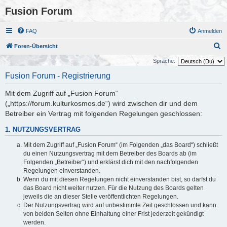
Fusion Forum
FAQ
Anmelden
S
Foren-Übersicht
u
Sprache:
c
Fusion Forum - Registrierung
h
Mit dem Zugriff auf „Fusion Forum“
e
(„https://forum.kulturkosmos.de“) wird zwischen dir und dem
Betreiber ein Vertrag mit folgenden Regelungen geschlossen:
1. NUTZUNGSVERTRAG
Mit dem Zugriff auf „Fusion Forum“ (im Folgenden „das Board“) schließt
du einen Nutzungsvertrag mit dem Betreiber des Boards ab (im
Folgenden „Betreiber“) und erklärst dich mit den nachfolgenden
Regelungen einverstanden.
Wenn du mit diesen Regelungen nicht einverstanden bist, so darfst du
das Board nicht weiter nutzen. Für die Nutzung des Boards gelten
jeweils die an dieser Stelle veröffentlichten Regelungen.
Der Nutzungsvertrag wird auf unbestimmte Zeit geschlossen und kann
von beiden Seiten ohne Einhaltung einer Frist jederzeit gekündigt
werden.