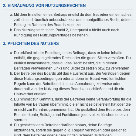
2. EINRÄUMUNG VON NUTZUNGSRECHTEN
Mit dem Erstellen eines Beitrags erteilst du dem Betreiber ein einfaches,
zeitlich und räumlich unbeschränktes und unentgeltliches Recht, deinen
Beitrag im Rahmen des Boards zu nutzen.
Das Nutzungsrecht nach Punkt 2, Unterpunkt a bleibt auch nach
Kündigung des Nutzungsvertrages bestehen.
3. PFLICHTEN DES NUTZERS
Du erklärst mit der Erstellung eines Beitrags, dass er keine Inhalte
enthält, die gegen geltendes Recht oder die guten Sitten verstoßen. Du
erklärst insbesondere, dass du das Recht besitzt, die in deinen
Beiträgen verwendeten Links und Bilder zu setzen bzw. zu verwenden.
Der Betreiber des Boards übt das Hausrecht aus. Bei Verstößen gegen
diese Nutzungsbedingungen oder anderer im Board veröffentlichten
Regeln kann der Betreiber dich nach Abmahnung zeitweise oder
dauerhaft von der Nutzung dieses Boards ausschließen und dir ein
Hausverbot erteilen.
Du nimmst zur Kenntnis, dass der Betreiber keine Verantwortung für die
Inhalte von Beiträgen übernimmt, die er nicht selbst erstellt hat oder die
er nicht zur Kenntnis genommen hat. Du gestattest dem Betreiber, dein
Benutzerkonto, Beiträge und Funktionen jederzeit zu löschen oder zu
sperren.
Du gestattest dem Betreiber darüber hinaus, deine Beiträge
abzuändern, sofern sie gegen o. g. Regeln verstoßen oder geeignet
sind, dem Betreiber oder einem Dritten Schaden zuzufügen.