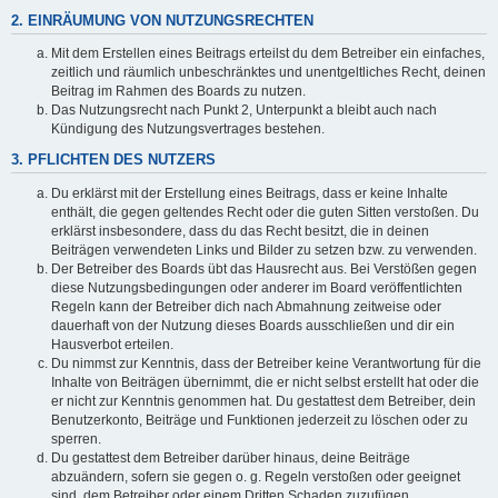
2. EINRÄUMUNG VON NUTZUNGSRECHTEN
Mit dem Erstellen eines Beitrags erteilst du dem Betreiber ein einfaches,
zeitlich und räumlich unbeschränktes und unentgeltliches Recht, deinen
Beitrag im Rahmen des Boards zu nutzen.
Das Nutzungsrecht nach Punkt 2, Unterpunkt a bleibt auch nach
Kündigung des Nutzungsvertrages bestehen.
3. PFLICHTEN DES NUTZERS
Du erklärst mit der Erstellung eines Beitrags, dass er keine Inhalte
enthält, die gegen geltendes Recht oder die guten Sitten verstoßen. Du
erklärst insbesondere, dass du das Recht besitzt, die in deinen
Beiträgen verwendeten Links und Bilder zu setzen bzw. zu verwenden.
Der Betreiber des Boards übt das Hausrecht aus. Bei Verstößen gegen
diese Nutzungsbedingungen oder anderer im Board veröffentlichten
Regeln kann der Betreiber dich nach Abmahnung zeitweise oder
dauerhaft von der Nutzung dieses Boards ausschließen und dir ein
Hausverbot erteilen.
Du nimmst zur Kenntnis, dass der Betreiber keine Verantwortung für die
Inhalte von Beiträgen übernimmt, die er nicht selbst erstellt hat oder die
er nicht zur Kenntnis genommen hat. Du gestattest dem Betreiber, dein
Benutzerkonto, Beiträge und Funktionen jederzeit zu löschen oder zu
sperren.
Du gestattest dem Betreiber darüber hinaus, deine Beiträge
abzuändern, sofern sie gegen o. g. Regeln verstoßen oder geeignet
sind, dem Betreiber oder einem Dritten Schaden zuzufügen.