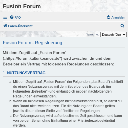
Fusion Forum
FAQ
Anmelden
S
Foren-Übersicht
u
Sprache:
c
Fusion Forum - Registrierung
h
Mit dem Zugriff auf „Fusion Forum“
e
(„https://forum.kulturkosmos.de“) wird zwischen dir und dem
Betreiber ein Vertrag mit folgenden Regelungen geschlossen:
1. NUTZUNGSVERTRAG
Mit dem Zugriff auf „Fusion Forum“ (im Folgenden „das Board“) schließt
du einen Nutzungsvertrag mit dem Betreiber des Boards ab (im
Folgenden „Betreiber“) und erklärst dich mit den nachfolgenden
Regelungen einverstanden.
Wenn du mit diesen Regelungen nicht einverstanden bist, so darfst du
das Board nicht weiter nutzen. Für die Nutzung des Boards gelten
jeweils die an dieser Stelle veröffentlichten Regelungen.
Der Nutzungsvertrag wird auf unbestimmte Zeit geschlossen und kann
von beiden Seiten ohne Einhaltung einer Frist jederzeit gekündigt
werden.