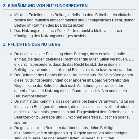
2. EINRÄUMUNG VON NUTZUNGSRECHTEN
Mit dem Erstellen eines Beitrags erteilst du dem Betreiber ein einfaches,
zeitlich und räumlich unbeschränktes und unentgeltliches Recht, deinen
Beitrag im Rahmen des Boards zu nutzen.
Das Nutzungsrecht nach Punkt 2, Unterpunkt a bleibt auch nach
Kündigung des Nutzungsvertrages bestehen.
3. PFLICHTEN DES NUTZERS
Du erklärst mit der Erstellung eines Beitrags, dass er keine Inhalte
enthält, die gegen geltendes Recht oder die guten Sitten verstoßen. Du
erklärst insbesondere, dass du das Recht besitzt, die in deinen
Beiträgen verwendeten Links und Bilder zu setzen bzw. zu verwenden.
Der Betreiber des Boards übt das Hausrecht aus. Bei Verstößen gegen
diese Nutzungsbedingungen oder anderer im Board veröffentlichten
Regeln kann der Betreiber dich nach Abmahnung zeitweise oder
dauerhaft von der Nutzung dieses Boards ausschließen und dir ein
Hausverbot erteilen.
Du nimmst zur Kenntnis, dass der Betreiber keine Verantwortung für die
Inhalte von Beiträgen übernimmt, die er nicht selbst erstellt hat oder die
er nicht zur Kenntnis genommen hat. Du gestattest dem Betreiber, dein
Benutzerkonto, Beiträge und Funktionen jederzeit zu löschen oder zu
sperren.
Du gestattest dem Betreiber darüber hinaus, deine Beiträge
abzuändern, sofern sie gegen o. g. Regeln verstoßen oder geeignet
sind, dem Betreiber oder einem Dritten Schaden zuzufügen.