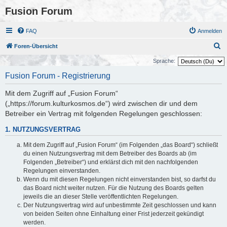
Fusion Forum
FAQ
Anmelden
S
Foren-Übersicht
u
Sprache:
c
Fusion Forum - Registrierung
h
Mit dem Zugriff auf „Fusion Forum“
e
(„https://forum.kulturkosmos.de“) wird zwischen dir und dem
Betreiber ein Vertrag mit folgenden Regelungen geschlossen:
1. NUTZUNGSVERTRAG
Mit dem Zugriff auf „Fusion Forum“ (im Folgenden „das Board“) schließt
du einen Nutzungsvertrag mit dem Betreiber des Boards ab (im
Folgenden „Betreiber“) und erklärst dich mit den nachfolgenden
Regelungen einverstanden.
Wenn du mit diesen Regelungen nicht einverstanden bist, so darfst du
das Board nicht weiter nutzen. Für die Nutzung des Boards gelten
jeweils die an dieser Stelle veröffentlichten Regelungen.
Der Nutzungsvertrag wird auf unbestimmte Zeit geschlossen und kann
von beiden Seiten ohne Einhaltung einer Frist jederzeit gekündigt
werden.