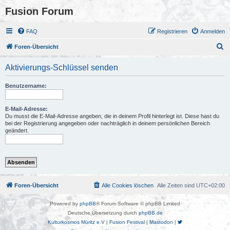
Fusion Forum
FAQ
Registrieren
Anmelden
S
Foren-Übersicht
u
Aktivierungs-Schlüssel senden
c
h
Benutzername:
e
E-Mail-Adresse:
Du musst die E-Mail-Adresse angeben, die in deinem Profil hinterlegt ist. Diese hast du
bei der Registrierung angegeben oder nachträglich in deinem persönlichen Bereich
geändert.
Foren-Übersicht
Alle Cookies löschen
Alle Zeiten sind
UTC+02:00
Powered by
phpBB
® Forum Software © phpBB Limited
Deutsche Übersetzung durch
phpBB.de
Kulturkosmos Müritz e.V
|
Fusion Festival
|
Mastodon
|