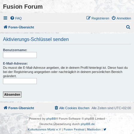
Fusion Forum
FAQ
Registrieren
Anmelden
S
Foren-Übersicht
u
Aktivierungs-Schlüssel senden
c
h
Benutzername:
e
E-Mail-Adresse:
Du musst die E-Mail-Adresse angeben, die in deinem Profil hinterlegt ist. Diese hast du
bei der Registrierung angegeben oder nachträglich in deinem persönlichen Bereich
geändert.
Foren-Übersicht
Alle Cookies löschen
Alle Zeiten sind
UTC+02:00
Powered by
phpBB
® Forum Software © phpBB Limited
Deutsche Übersetzung durch
phpBB.de
Kulturkosmos Müritz e.V
|
Fusion Festival
|
Mastodon
|