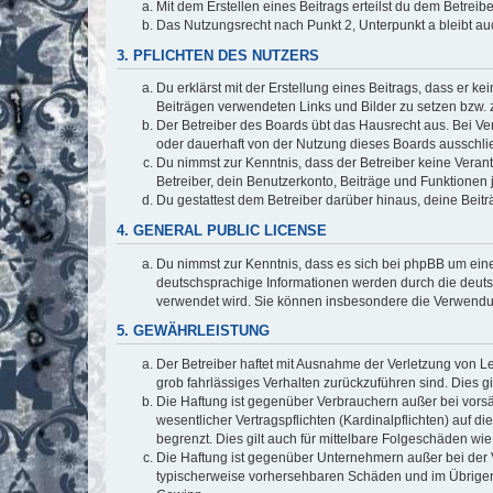
Mit dem Erstellen eines Beitrags erteilst du dem Betrei
Das Nutzungsrecht nach Punkt 2, Unterpunkt a bleibt 
3. PFLICHTEN DES NUTZERS
Du erklärst mit der Erstellung eines Beitrags, dass er ke
Beiträgen verwendeten Links und Bilder zu setzen bzw.
Der Betreiber des Boards übt das Hausrecht aus. Bei V
oder dauerhaft von der Nutzung dieses Boards ausschlie
Du nimmst zur Kenntnis, dass der Betreiber keine Verantw
Betreiber, dein Benutzerkonto, Beiträge und Funktionen 
Du gestattest dem Betreiber darüber hinaus, deine Beit
4. GENERAL PUBLIC LICENSE
Du nimmst zur Kenntnis, dass es sich bei phpBB um eine
deutschsprachige Informationen werden durch die deuts
verwendet wird. Sie können insbesondere die Verwendun
5. GEWÄHRLEISTUNG
Der Betreiber haftet mit Ausnahme der Verletzung von Le
grob fahrlässiges Verhalten zurückzuführen sind. Dies 
Die Haftung ist gegenüber Verbrauchern außer bei vors
wesentlicher Vertragspflichten (Kardinalpflichten) auf
begrenzt. Dies gilt auch für mittelbare Folgeschäden 
Die Haftung ist gegenüber Unternehmern außer bei der V
typischerweise vorhersehbaren Schäden und im Übrigen 