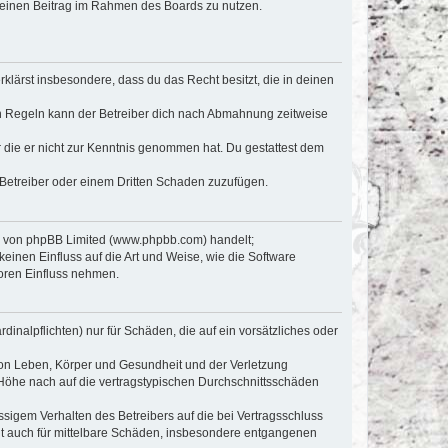
, deinen Beitrag im Rahmen des Boards zu nutzen.
erklärst insbesondere, dass du das Recht besitzt, die in deinen
n Regeln kann der Betreiber dich nach Abmahnung zeitweise
er die er nicht zur Kenntnis genommen hat. Du gestattest dem
 Betreiber oder einem Dritten Schaden zuzufügen.
re von phpBB Limited (www.phpbb.com) handelt;
inen Einfluss auf die Art und Weise, wie die Software
oren Einfluss nehmen.
inalpflichten) nur für Schäden, die auf ein vorsätzliches oder
von Leben, Körper und Gesundheit und der Verletzung
r Höhe nach auf die vertragstypischen Durchschnittsschäden
sigem Verhalten des Betreibers auf die bei Vertragsschluss
lt auch für mittelbare Schäden, insbesondere entgangenen