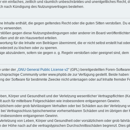
ber ein einfaches, zeitlich und räumlich unbeschränktes und unentgeltliches Recht
auch nach Kündigung des Nutzungsvertrages bestehen.
ine Inhalte enthält, die gegen geltendes Recht oder die guten Sitten verstoßen. Du 
 zu verwenden.
erstößen gegen diese Nutzungsbedingungen oder anderer im Board veröffentlichte
ßen und dir ein Hausverbot erteilen.
ortung für die Inhalte von Beiträgen übernimmt, die er nicht selbst erstellt hat od
jederzeit zu löschen oder zu sperren.
räge abzuändern, sofern sie gegen o. g. Regeln verstoßen oder geeignet sind, dem
 unter der „
GNU General Public License v2
“ (GPL) bereitgestellten Foren-Softwa
chsprachige Community unter www.phpbb.de zur Verfügung gestellt. Beide haben ke
g der Software für bestimmte Zwecke nicht untersagen oder auf Inhalte fremder F
ben, Körper und Gesundheit und der Verletzung wesentlicher Vertragspflichten (Kard
gilt auch für mittelbare Folgeschäden wie insbesondere entgangenen Gewinn.
ätzlichem oder grob fahrlässigem Verhalten oder bei Schäden aus der Verletzung 
 die bei Vertragsschluss typischerweise vorhersehbaren Schäden und im übrigen de
wie insbesondere entgangenen Gewinn.
erletzung von Leben, Körper und Gesundheit oder vorsätzlichem oder grob fahrläs
der Höhe nach auf die vertragstypischen Durchschnittsschäden begrenzt. Dies gi