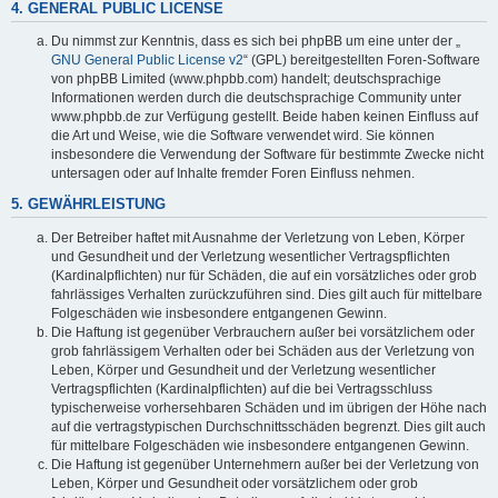
4. GENERAL PUBLIC LICENSE
Du nimmst zur Kenntnis, dass es sich bei phpBB um eine unter der „
GNU General Public License v2
“ (GPL) bereitgestellten Foren-Software
von phpBB Limited (www.phpbb.com) handelt; deutschsprachige
Informationen werden durch die deutschsprachige Community unter
www.phpbb.de zur Verfügung gestellt. Beide haben keinen Einfluss auf
die Art und Weise, wie die Software verwendet wird. Sie können
insbesondere die Verwendung der Software für bestimmte Zwecke nicht
untersagen oder auf Inhalte fremder Foren Einfluss nehmen.
5. GEWÄHRLEISTUNG
Der Betreiber haftet mit Ausnahme der Verletzung von Leben, Körper
und Gesundheit und der Verletzung wesentlicher Vertragspflichten
(Kardinalpflichten) nur für Schäden, die auf ein vorsätzliches oder grob
fahrlässiges Verhalten zurückzuführen sind. Dies gilt auch für mittelbare
Folgeschäden wie insbesondere entgangenen Gewinn.
Die Haftung ist gegenüber Verbrauchern außer bei vorsätzlichem oder
grob fahrlässigem Verhalten oder bei Schäden aus der Verletzung von
Leben, Körper und Gesundheit und der Verletzung wesentlicher
Vertragspflichten (Kardinalpflichten) auf die bei Vertragsschluss
typischerweise vorhersehbaren Schäden und im übrigen der Höhe nach
auf die vertragstypischen Durchschnittsschäden begrenzt. Dies gilt auch
für mittelbare Folgeschäden wie insbesondere entgangenen Gewinn.
Die Haftung ist gegenüber Unternehmern außer bei der Verletzung von
Leben, Körper und Gesundheit oder vorsätzlichem oder grob