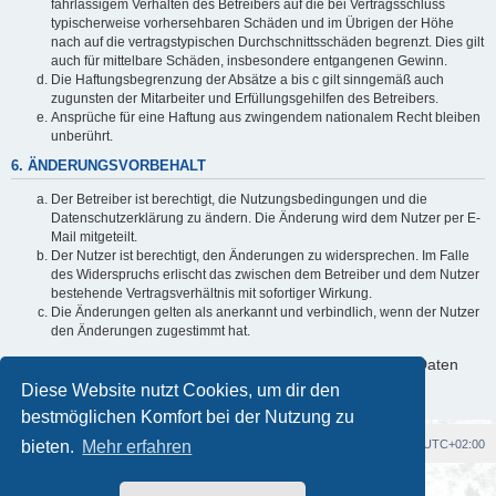
fahrlässigem Verhalten des Betreibers auf die bei Vertragsschluss
typischerweise vorhersehbaren Schäden und im Übrigen der Höhe
nach auf die vertragstypischen Durchschnittsschäden begrenzt. Dies gilt
auch für mittelbare Schäden, insbesondere entgangenen Gewinn.
Die Haftungsbegrenzung der Absätze a bis c gilt sinngemäß auch
zugunsten der Mitarbeiter und Erfüllungsgehilfen des Betreibers.
Ansprüche für eine Haftung aus zwingendem nationalem Recht bleiben
unberührt.
6. ÄNDERUNGSVORBEHALT
Der Betreiber ist berechtigt, die Nutzungsbedingungen und die
Datenschutzerklärung zu ändern. Die Änderung wird dem Nutzer per E-
Mail mitgeteilt.
Der Nutzer ist berechtigt, den Änderungen zu widersprechen. Im Falle
des Widerspruchs erlischt das zwischen dem Betreiber und dem Nutzer
bestehende Vertragsverhältnis mit sofortiger Wirkung.
Die Änderungen gelten als anerkannt und verbindlich, wenn der Nutzer
den Änderungen zugestimmt hat.
Informationen über den Umgang mit deinen persönlichen Daten
sind in der Datenschutzerklärung enthalten.
Diese Website nutzt Cookies, um dir den
bestmöglichen Komfort bei der Nutzung zu
bieten.
Foren-Übersicht
Mehr erfahren
Alle Cookies löschen
Alle Zeiten sind
UTC+02:00
Powered by
phpBB
® Forum Software © phpBB Limited