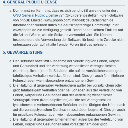
4. GENERAL PUBLIC LICENSE
Du nimmst zur Kenntnis, dass es sich bei phpBB um eine unter der „
GNU General Public License v2
“ (GPL) bereitgestellten Foren-Software
von phpBB Limited (www.phpbb.com) handelt; deutschsprachige
Informationen werden durch die deutschsprachige Community unter
www.phpbb.de zur Verfügung gestellt. Beide haben keinen Einfluss auf
die Art und Weise, wie die Software verwendet wird. Sie können
insbesondere die Verwendung der Software für bestimmte Zwecke nicht
untersagen oder auf Inhalte fremder Foren Einfluss nehmen.
5. GEWÄHRLEISTUNG
Der Betreiber haftet mit Ausnahme der Verletzung von Leben, Körper
und Gesundheit und der Verletzung wesentlicher Vertragspflichten
(Kardinalpflichten) nur für Schäden, die auf ein vorsätzliches oder grob
fahrlässiges Verhalten zurückzuführen sind. Dies gilt auch für mittelbare
Folgeschäden wie insbesondere entgangenen Gewinn.
Die Haftung ist gegenüber Verbrauchern außer bei vorsätzlichem oder
grob fahrlässigem Verhalten oder bei Schäden aus der Verletzung von
Leben, Körper und Gesundheit und der Verletzung wesentlicher
Vertragspflichten (Kardinalpflichten) auf die bei Vertragsschluss
typischerweise vorhersehbaren Schäden und im übrigen der Höhe nach
auf die vertragstypischen Durchschnittsschäden begrenzt. Dies gilt auch
für mittelbare Folgeschäden wie insbesondere entgangenen Gewinn.
Die Haftung ist gegenüber Unternehmern außer bei der Verletzung von
Leben, Körper und Gesundheit oder vorsätzlichem oder grob