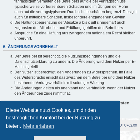
fahrlässigem Verhalten des Betreibers auf die bei Vertragsschluss
typischerweise vorhersehbaren Schäden und im Übrigen der Höhe
nach auf die vertragstypischen Durchschnittsschäden begrenzt. Dies gilt
auch für mittelbare Schäden, insbesondere entgangenen Gewinn.
Die Haftungsbegrenzung der Absätze a bis c gilt sinngemäß auch
zugunsten der Mitarbeiter und Erfüllungsgehilfen des Betreibers.
Ansprüche für eine Haftung aus zwingendem nationalem Recht bleiben
unberührt.
6. ÄNDERUNGSVORBEHALT
Der Betreiber ist berechtigt, die Nutzungsbedingungen und die
Datenschutzerklärung zu ändern. Die Änderung wird dem Nutzer per E-
Mail mitgeteilt.
Der Nutzer ist berechtigt, den Änderungen zu widersprechen. Im Falle
des Widerspruchs erlischt das zwischen dem Betreiber und dem Nutzer
bestehende Vertragsverhältnis mit sofortiger Wirkung.
Die Änderungen gelten als anerkannt und verbindlich, wenn der Nutzer
den Änderungen zugestimmt hat.
Informationen über den Umgang mit deinen persönlichen Daten
sind in der Datenschutzerklärung enthalten.
Diese Website nutzt Cookies, um dir den
bestmöglichen Komfort bei der Nutzung zu
bieten.
Foren-Übersicht
Mehr erfahren
Alle Cookies löschen
Alle Zeiten sind
UTC+02:00
Powered by
phpBB
® Forum Software © phpBB Limited