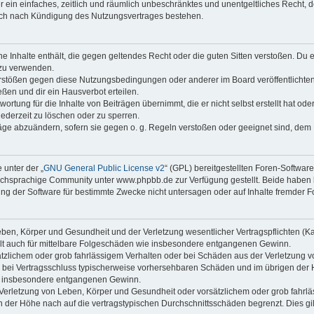
ber ein einfaches, zeitlich und räumlich unbeschränktes und unentgeltliches Recht
auch nach Kündigung des Nutzungsvertrages bestehen.
ine Inhalte enthält, die gegen geltendes Recht oder die guten Sitten verstoßen. Du 
 zu verwenden.
erstößen gegen diese Nutzungsbedingungen oder anderer im Board veröffentlichte
ßen und dir ein Hausverbot erteilen.
ortung für die Inhalte von Beiträgen übernimmt, die er nicht selbst erstellt hat od
jederzeit zu löschen oder zu sperren.
räge abzuändern, sofern sie gegen o. g. Regeln verstoßen oder geeignet sind, dem
 unter der „
GNU General Public License v2
“ (GPL) bereitgestellten Foren-Softwa
chsprachige Community unter www.phpbb.de zur Verfügung gestellt. Beide haben ke
g der Software für bestimmte Zwecke nicht untersagen oder auf Inhalte fremder F
ben, Körper und Gesundheit und der Verletzung wesentlicher Vertragspflichten (Kard
gilt auch für mittelbare Folgeschäden wie insbesondere entgangenen Gewinn.
ätzlichem oder grob fahrlässigem Verhalten oder bei Schäden aus der Verletzung 
 die bei Vertragsschluss typischerweise vorhersehbaren Schäden und im übrigen de
wie insbesondere entgangenen Gewinn.
erletzung von Leben, Körper und Gesundheit oder vorsätzlichem oder grob fahrläs
der Höhe nach auf die vertragstypischen Durchschnittsschäden begrenzt. Dies gi