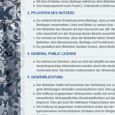
Mit dem Erstellen eines Beitrags erteilst du dem Betrei
Das Nutzungsrecht nach Punkt 2, Unterpunkt a bleibt 
3. PFLICHTEN DES NUTZERS
Du erklärst mit der Erstellung eines Beitrags, dass er ke
Beiträgen verwendeten Links und Bilder zu setzen bzw.
Der Betreiber des Boards übt das Hausrecht aus. Bei V
oder dauerhaft von der Nutzung dieses Boards ausschlie
Du nimmst zur Kenntnis, dass der Betreiber keine Verantw
Betreiber, dein Benutzerkonto, Beiträge und Funktionen 
Du gestattest dem Betreiber darüber hinaus, deine Beit
4. GENERAL PUBLIC LICENSE
Du nimmst zur Kenntnis, dass es sich bei phpBB um eine
deutschsprachige Informationen werden durch die deuts
verwendet wird. Sie können insbesondere die Verwendun
5. GEWÄHRLEISTUNG
Der Betreiber haftet mit Ausnahme der Verletzung von Le
grob fahrlässiges Verhalten zurückzuführen sind. Dies 
Die Haftung ist gegenüber Verbrauchern außer bei vors
wesentlicher Vertragspflichten (Kardinalpflichten) auf
begrenzt. Dies gilt auch für mittelbare Folgeschäden 
Die Haftung ist gegenüber Unternehmern außer bei der V
typischerweise vorhersehbaren Schäden und im Übrigen 