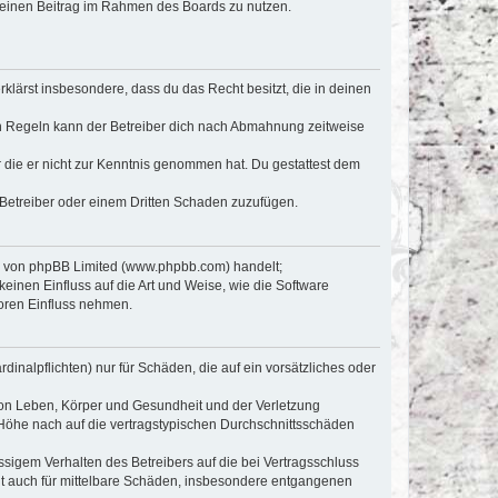
, deinen Beitrag im Rahmen des Boards zu nutzen.
erklärst insbesondere, dass du das Recht besitzt, die in deinen
n Regeln kann der Betreiber dich nach Abmahnung zeitweise
er die er nicht zur Kenntnis genommen hat. Du gestattest dem
 Betreiber oder einem Dritten Schaden zuzufügen.
re von phpBB Limited (www.phpbb.com) handelt;
inen Einfluss auf die Art und Weise, wie die Software
oren Einfluss nehmen.
inalpflichten) nur für Schäden, die auf ein vorsätzliches oder
von Leben, Körper und Gesundheit und der Verletzung
r Höhe nach auf die vertragstypischen Durchschnittsschäden
sigem Verhalten des Betreibers auf die bei Vertragsschluss
lt auch für mittelbare Schäden, insbesondere entgangenen