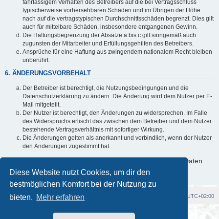
fahrlässigem Verhalten des Betreibers auf die bei Vertragsschluss
typischerweise vorhersehbaren Schäden und im Übrigen der Höhe
nach auf die vertragstypischen Durchschnittsschäden begrenzt. Dies gilt
auch für mittelbare Schäden, insbesondere entgangenen Gewinn.
Die Haftungsbegrenzung der Absätze a bis c gilt sinngemäß auch
zugunsten der Mitarbeiter und Erfüllungsgehilfen des Betreibers.
Ansprüche für eine Haftung aus zwingendem nationalem Recht bleiben
unberührt.
6. ÄNDERUNGSVORBEHALT
Der Betreiber ist berechtigt, die Nutzungsbedingungen und die
Datenschutzerklärung zu ändern. Die Änderung wird dem Nutzer per E-
Mail mitgeteilt.
Der Nutzer ist berechtigt, den Änderungen zu widersprechen. Im Falle
des Widerspruchs erlischt das zwischen dem Betreiber und dem Nutzer
bestehende Vertragsverhältnis mit sofortiger Wirkung.
Die Änderungen gelten als anerkannt und verbindlich, wenn der Nutzer
den Änderungen zugestimmt hat.
Informationen über den Umgang mit deinen persönlichen Daten
sind in der Datenschutzerklärung enthalten.
Diese Website nutzt Cookies, um dir den
bestmöglichen Komfort bei der Nutzung zu
bieten.
Foren-Übersicht
Mehr erfahren
Alle Cookies löschen
Alle Zeiten sind
UTC+02:00
Powered by
phpBB
® Forum Software © phpBB Limited