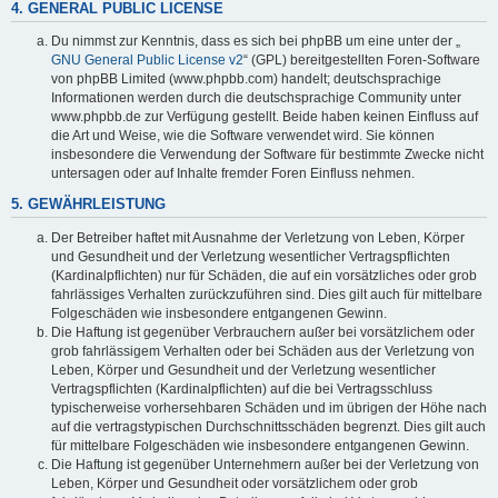
4. GENERAL PUBLIC LICENSE
Du nimmst zur Kenntnis, dass es sich bei phpBB um eine unter der „
GNU General Public License v2
“ (GPL) bereitgestellten Foren-Software
von phpBB Limited (www.phpbb.com) handelt; deutschsprachige
Informationen werden durch die deutschsprachige Community unter
www.phpbb.de zur Verfügung gestellt. Beide haben keinen Einfluss auf
die Art und Weise, wie die Software verwendet wird. Sie können
insbesondere die Verwendung der Software für bestimmte Zwecke nicht
untersagen oder auf Inhalte fremder Foren Einfluss nehmen.
5. GEWÄHRLEISTUNG
Der Betreiber haftet mit Ausnahme der Verletzung von Leben, Körper
und Gesundheit und der Verletzung wesentlicher Vertragspflichten
(Kardinalpflichten) nur für Schäden, die auf ein vorsätzliches oder grob
fahrlässiges Verhalten zurückzuführen sind. Dies gilt auch für mittelbare
Folgeschäden wie insbesondere entgangenen Gewinn.
Die Haftung ist gegenüber Verbrauchern außer bei vorsätzlichem oder
grob fahrlässigem Verhalten oder bei Schäden aus der Verletzung von
Leben, Körper und Gesundheit und der Verletzung wesentlicher
Vertragspflichten (Kardinalpflichten) auf die bei Vertragsschluss
typischerweise vorhersehbaren Schäden und im übrigen der Höhe nach
auf die vertragstypischen Durchschnittsschäden begrenzt. Dies gilt auch
für mittelbare Folgeschäden wie insbesondere entgangenen Gewinn.
Die Haftung ist gegenüber Unternehmern außer bei der Verletzung von
Leben, Körper und Gesundheit oder vorsätzlichem oder grob