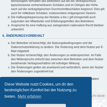
fahrlässigem Verhalten des Betreibers auf die bei Vertragsschluss
typischerweise vorhersehbaren Schäden und im Übrigen der Höhe
nach auf die vertragstypischen Durchschnittsschäden begrenzt. Dies gilt
auch für mittelbare Schäden, insbesondere entgangenen Gewinn.
Die Haftungsbegrenzung der Absätze a bis c gilt sinngemäß auch
zugunsten der Mitarbeiter und Erfüllungsgehilfen des Betreibers.
Ansprüche für eine Haftung aus zwingendem nationalem Recht bleiben
unberührt.
6. ÄNDERUNGSVORBEHALT
Der Betreiber ist berechtigt, die Nutzungsbedingungen und die
Datenschutzerklärung zu ändern. Die Änderung wird dem Nutzer per E-
Mail mitgeteilt.
Der Nutzer ist berechtigt, den Änderungen zu widersprechen. Im Falle
des Widerspruchs erlischt das zwischen dem Betreiber und dem Nutzer
bestehende Vertragsverhältnis mit sofortiger Wirkung.
Die Änderungen gelten als anerkannt und verbindlich, wenn der Nutzer
den Änderungen zugestimmt hat.
Informationen über den Umgang mit deinen persönlichen Daten
sind in der Datenschutzerklärung enthalten.
Diese Website nutzt Cookies, um dir den
bestmöglichen Komfort bei der Nutzung zu
bieten.
Foren-Übersicht
Mehr erfahren
Alle Cookies löschen
Alle Zeiten sind
UTC+02:00
Powered by
phpBB
® Forum Software © phpBB Limited