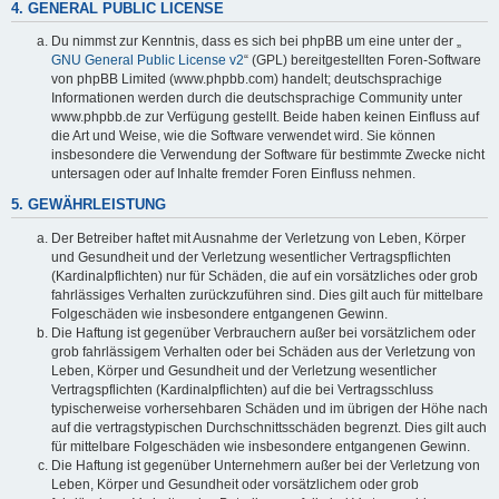
4. GENERAL PUBLIC LICENSE
Du nimmst zur Kenntnis, dass es sich bei phpBB um eine unter der „
GNU General Public License v2
“ (GPL) bereitgestellten Foren-Software
von phpBB Limited (www.phpbb.com) handelt; deutschsprachige
Informationen werden durch die deutschsprachige Community unter
www.phpbb.de zur Verfügung gestellt. Beide haben keinen Einfluss auf
die Art und Weise, wie die Software verwendet wird. Sie können
insbesondere die Verwendung der Software für bestimmte Zwecke nicht
untersagen oder auf Inhalte fremder Foren Einfluss nehmen.
5. GEWÄHRLEISTUNG
Der Betreiber haftet mit Ausnahme der Verletzung von Leben, Körper
und Gesundheit und der Verletzung wesentlicher Vertragspflichten
(Kardinalpflichten) nur für Schäden, die auf ein vorsätzliches oder grob
fahrlässiges Verhalten zurückzuführen sind. Dies gilt auch für mittelbare
Folgeschäden wie insbesondere entgangenen Gewinn.
Die Haftung ist gegenüber Verbrauchern außer bei vorsätzlichem oder
grob fahrlässigem Verhalten oder bei Schäden aus der Verletzung von
Leben, Körper und Gesundheit und der Verletzung wesentlicher
Vertragspflichten (Kardinalpflichten) auf die bei Vertragsschluss
typischerweise vorhersehbaren Schäden und im übrigen der Höhe nach
auf die vertragstypischen Durchschnittsschäden begrenzt. Dies gilt auch
für mittelbare Folgeschäden wie insbesondere entgangenen Gewinn.
Die Haftung ist gegenüber Unternehmern außer bei der Verletzung von
Leben, Körper und Gesundheit oder vorsätzlichem oder grob