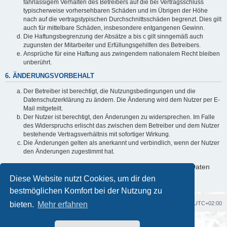
fahrlässigem Verhalten des Betreibers auf die bei Vertragsschluss
typischerweise vorhersehbaren Schäden und im Übrigen der Höhe
nach auf die vertragstypischen Durchschnittsschäden begrenzt. Dies gilt
auch für mittelbare Schäden, insbesondere entgangenen Gewinn.
Die Haftungsbegrenzung der Absätze a bis c gilt sinngemäß auch
zugunsten der Mitarbeiter und Erfüllungsgehilfen des Betreibers.
Ansprüche für eine Haftung aus zwingendem nationalem Recht bleiben
unberührt.
6. ÄNDERUNGSVORBEHALT
Der Betreiber ist berechtigt, die Nutzungsbedingungen und die
Datenschutzerklärung zu ändern. Die Änderung wird dem Nutzer per E-
Mail mitgeteilt.
Der Nutzer ist berechtigt, den Änderungen zu widersprechen. Im Falle
des Widerspruchs erlischt das zwischen dem Betreiber und dem Nutzer
bestehende Vertragsverhältnis mit sofortiger Wirkung.
Die Änderungen gelten als anerkannt und verbindlich, wenn der Nutzer
den Änderungen zugestimmt hat.
Informationen über den Umgang mit deinen persönlichen Daten
sind in der Datenschutzerklärung enthalten.
Diese Website nutzt Cookies, um dir den
bestmöglichen Komfort bei der Nutzung zu
bieten.
Foren-Übersicht
Mehr erfahren
Alle Cookies löschen
Alle Zeiten sind
UTC+02:00
Powered by
phpBB
® Forum Software © phpBB Limited