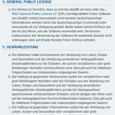
4. GENERAL PUBLIC LICENSE
Du nimmst zur Kenntnis, dass es sich bei phpBB um eine unter der „
GNU General Public License v2
“ (GPL) bereitgestellten Foren-Software
von phpBB Limited (www.phpbb.com) handelt; deutschsprachige
Informationen werden durch die deutschsprachige Community unter
www.phpbb.de zur Verfügung gestellt. Beide haben keinen Einfluss auf
die Art und Weise, wie die Software verwendet wird. Sie können
insbesondere die Verwendung der Software für bestimmte Zwecke nicht
untersagen oder auf Inhalte fremder Foren Einfluss nehmen.
5. GEWÄHRLEISTUNG
Der Betreiber haftet mit Ausnahme der Verletzung von Leben, Körper
und Gesundheit und der Verletzung wesentlicher Vertragspflichten
(Kardinalpflichten) nur für Schäden, die auf ein vorsätzliches oder grob
fahrlässiges Verhalten zurückzuführen sind. Dies gilt auch für mittelbare
Folgeschäden wie insbesondere entgangenen Gewinn.
Die Haftung ist gegenüber Verbrauchern außer bei vorsätzlichem oder
grob fahrlässigem Verhalten oder bei Schäden aus der Verletzung von
Leben, Körper und Gesundheit und der Verletzung wesentlicher
Vertragspflichten (Kardinalpflichten) auf die bei Vertragsschluss
typischerweise vorhersehbaren Schäden und im übrigen der Höhe nach
auf die vertragstypischen Durchschnittsschäden begrenzt. Dies gilt auch
für mittelbare Folgeschäden wie insbesondere entgangenen Gewinn.
Die Haftung ist gegenüber Unternehmern außer bei der Verletzung von
Leben, Körper und Gesundheit oder vorsätzlichem oder grob