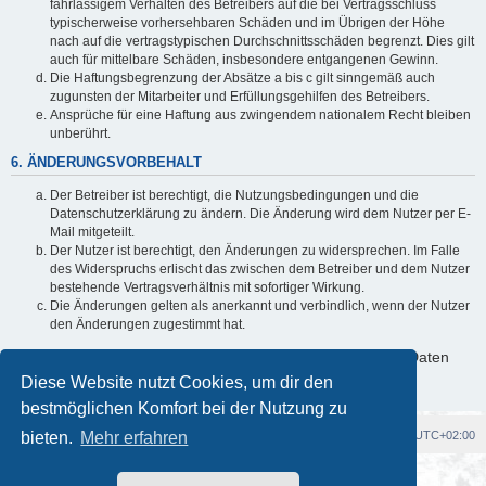
fahrlässigem Verhalten des Betreibers auf die bei Vertragsschluss
typischerweise vorhersehbaren Schäden und im Übrigen der Höhe
nach auf die vertragstypischen Durchschnittsschäden begrenzt. Dies gilt
auch für mittelbare Schäden, insbesondere entgangenen Gewinn.
Die Haftungsbegrenzung der Absätze a bis c gilt sinngemäß auch
zugunsten der Mitarbeiter und Erfüllungsgehilfen des Betreibers.
Ansprüche für eine Haftung aus zwingendem nationalem Recht bleiben
unberührt.
6. ÄNDERUNGSVORBEHALT
Der Betreiber ist berechtigt, die Nutzungsbedingungen und die
Datenschutzerklärung zu ändern. Die Änderung wird dem Nutzer per E-
Mail mitgeteilt.
Der Nutzer ist berechtigt, den Änderungen zu widersprechen. Im Falle
des Widerspruchs erlischt das zwischen dem Betreiber und dem Nutzer
bestehende Vertragsverhältnis mit sofortiger Wirkung.
Die Änderungen gelten als anerkannt und verbindlich, wenn der Nutzer
den Änderungen zugestimmt hat.
Informationen über den Umgang mit deinen persönlichen Daten
sind in der Datenschutzerklärung enthalten.
Diese Website nutzt Cookies, um dir den
bestmöglichen Komfort bei der Nutzung zu
bieten.
Foren-Übersicht
Mehr erfahren
Alle Cookies löschen
Alle Zeiten sind
UTC+02:00
Powered by
phpBB
® Forum Software © phpBB Limited