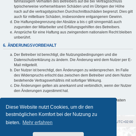
fahrlässigem Verhalten des Betreibers auf die bei Vertragsschluss
typischerweise vorhersehbaren Schäden und im Übrigen der Höhe
nach auf die vertragstypischen Durchschnittsschäden begrenzt. Dies gilt
auch für mittelbare Schäden, insbesondere entgangenen Gewinn.
Die Haftungsbegrenzung der Absätze a bis c gilt sinngemäß auch
zugunsten der Mitarbeiter und Erfüllungsgehilfen des Betreibers.
Ansprüche für eine Haftung aus zwingendem nationalem Recht bleiben
unberührt.
6. ÄNDERUNGSVORBEHALT
Der Betreiber ist berechtigt, die Nutzungsbedingungen und die
Datenschutzerklärung zu ändern. Die Änderung wird dem Nutzer per E-
Mail mitgeteilt.
Der Nutzer ist berechtigt, den Änderungen zu widersprechen. Im Falle
des Widerspruchs erlischt das zwischen dem Betreiber und dem Nutzer
bestehende Vertragsverhältnis mit sofortiger Wirkung.
Die Änderungen gelten als anerkannt und verbindlich, wenn der Nutzer
den Änderungen zugestimmt hat.
Informationen über den Umgang mit deinen persönlichen Daten
sind in der Datenschutzerklärung enthalten.
Diese Website nutzt Cookies, um dir den
bestmöglichen Komfort bei der Nutzung zu
bieten.
Foren-Übersicht
Mehr erfahren
Alle Cookies löschen
Alle Zeiten sind
UTC+02:00
Powered by
phpBB
® Forum Software © phpBB Limited