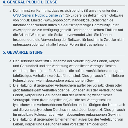
4. GENERAL PUBLIC LICENSE
Du nimmst zur Kenntnis, dass es sich bei phpBB um eine unter der „
GNU General Public License v2
“ (GPL) bereitgestellten Foren-Software
von phpBB Limited (www.phpbb.com) handelt; deutschsprachige
Informationen werden durch die deutschsprachige Community unter
www.phpbb.de zur Verfügung gestellt. Beide haben keinen Einfluss auf
die Art und Weise, wie die Software verwendet wird. Sie können
insbesondere die Verwendung der Software für bestimmte Zwecke nicht
untersagen oder auf Inhalte fremder Foren Einfluss nehmen.
5. GEWÄHRLEISTUNG
Der Betreiber haftet mit Ausnahme der Verletzung von Leben, Körper
und Gesundheit und der Verletzung wesentlicher Vertragspflichten
(Kardinalpflichten) nur für Schäden, die auf ein vorsätzliches oder grob
fahrlässiges Verhalten zurückzuführen sind. Dies gilt auch für mittelbare
Folgeschäden wie insbesondere entgangenen Gewinn.
Die Haftung ist gegenüber Verbrauchern außer bei vorsätzlichem oder
grob fahrlässigem Verhalten oder bei Schäden aus der Verletzung von
Leben, Körper und Gesundheit und der Verletzung wesentlicher
Vertragspflichten (Kardinalpflichten) auf die bei Vertragsschluss
typischerweise vorhersehbaren Schäden und im übrigen der Höhe nach
auf die vertragstypischen Durchschnittsschäden begrenzt. Dies gilt auch
für mittelbare Folgeschäden wie insbesondere entgangenen Gewinn.
Die Haftung ist gegenüber Unternehmern außer bei der Verletzung von
Leben, Körper und Gesundheit oder vorsätzlichem oder grob