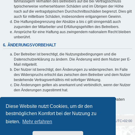
fahrlässigem Verhalten des Betreibers auf die bei Vertragsschluss
typischerweise vorhersehbaren Schäden und im Übrigen der Höhe
nach auf die vertragstypischen Durchschnittsschäden begrenzt. Dies gilt
auch für mittelbare Schäden, insbesondere entgangenen Gewinn.
Die Haftungsbegrenzung der Absätze a bis c gilt sinngemäß auch
zugunsten der Mitarbeiter und Erfüllungsgehilfen des Betreibers.
Ansprüche für eine Haftung aus zwingendem nationalem Recht bleiben
unberührt.
6. ÄNDERUNGSVORBEHALT
Der Betreiber ist berechtigt, die Nutzungsbedingungen und die
Datenschutzerklärung zu ändern. Die Änderung wird dem Nutzer per E-
Mail mitgeteilt.
Der Nutzer ist berechtigt, den Änderungen zu widersprechen. Im Falle
des Widerspruchs erlischt das zwischen dem Betreiber und dem Nutzer
bestehende Vertragsverhältnis mit sofortiger Wirkung.
Die Änderungen gelten als anerkannt und verbindlich, wenn der Nutzer
den Änderungen zugestimmt hat.
Informationen über den Umgang mit deinen persönlichen Daten
sind in der Datenschutzerklärung enthalten.
Diese Website nutzt Cookies, um dir den
bestmöglichen Komfort bei der Nutzung zu
bieten.
Foren-Übersicht
Mehr erfahren
Alle Cookies löschen
Alle Zeiten sind
UTC+02:00
Powered by
phpBB
® Forum Software © phpBB Limited