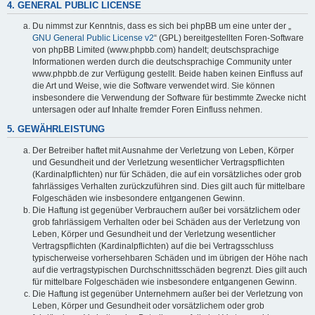
4. GENERAL PUBLIC LICENSE
Du nimmst zur Kenntnis, dass es sich bei phpBB um eine unter der „
GNU General Public License v2
“ (GPL) bereitgestellten Foren-Software
von phpBB Limited (www.phpbb.com) handelt; deutschsprachige
Informationen werden durch die deutschsprachige Community unter
www.phpbb.de zur Verfügung gestellt. Beide haben keinen Einfluss auf
die Art und Weise, wie die Software verwendet wird. Sie können
insbesondere die Verwendung der Software für bestimmte Zwecke nicht
untersagen oder auf Inhalte fremder Foren Einfluss nehmen.
5. GEWÄHRLEISTUNG
Der Betreiber haftet mit Ausnahme der Verletzung von Leben, Körper
und Gesundheit und der Verletzung wesentlicher Vertragspflichten
(Kardinalpflichten) nur für Schäden, die auf ein vorsätzliches oder grob
fahrlässiges Verhalten zurückzuführen sind. Dies gilt auch für mittelbare
Folgeschäden wie insbesondere entgangenen Gewinn.
Die Haftung ist gegenüber Verbrauchern außer bei vorsätzlichem oder
grob fahrlässigem Verhalten oder bei Schäden aus der Verletzung von
Leben, Körper und Gesundheit und der Verletzung wesentlicher
Vertragspflichten (Kardinalpflichten) auf die bei Vertragsschluss
typischerweise vorhersehbaren Schäden und im übrigen der Höhe nach
auf die vertragstypischen Durchschnittsschäden begrenzt. Dies gilt auch
für mittelbare Folgeschäden wie insbesondere entgangenen Gewinn.
Die Haftung ist gegenüber Unternehmern außer bei der Verletzung von
Leben, Körper und Gesundheit oder vorsätzlichem oder grob