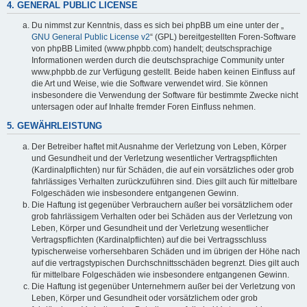
4. GENERAL PUBLIC LICENSE
Du nimmst zur Kenntnis, dass es sich bei phpBB um eine unter der „
GNU General Public License v2
“ (GPL) bereitgestellten Foren-Software
von phpBB Limited (www.phpbb.com) handelt; deutschsprachige
Informationen werden durch die deutschsprachige Community unter
www.phpbb.de zur Verfügung gestellt. Beide haben keinen Einfluss auf
die Art und Weise, wie die Software verwendet wird. Sie können
insbesondere die Verwendung der Software für bestimmte Zwecke nicht
untersagen oder auf Inhalte fremder Foren Einfluss nehmen.
5. GEWÄHRLEISTUNG
Der Betreiber haftet mit Ausnahme der Verletzung von Leben, Körper
und Gesundheit und der Verletzung wesentlicher Vertragspflichten
(Kardinalpflichten) nur für Schäden, die auf ein vorsätzliches oder grob
fahrlässiges Verhalten zurückzuführen sind. Dies gilt auch für mittelbare
Folgeschäden wie insbesondere entgangenen Gewinn.
Die Haftung ist gegenüber Verbrauchern außer bei vorsätzlichem oder
grob fahrlässigem Verhalten oder bei Schäden aus der Verletzung von
Leben, Körper und Gesundheit und der Verletzung wesentlicher
Vertragspflichten (Kardinalpflichten) auf die bei Vertragsschluss
typischerweise vorhersehbaren Schäden und im übrigen der Höhe nach
auf die vertragstypischen Durchschnittsschäden begrenzt. Dies gilt auch
für mittelbare Folgeschäden wie insbesondere entgangenen Gewinn.
Die Haftung ist gegenüber Unternehmern außer bei der Verletzung von
Leben, Körper und Gesundheit oder vorsätzlichem oder grob