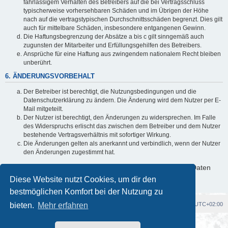
fahrlässigem Verhalten des Betreibers auf die bei Vertragsschluss
typischerweise vorhersehbaren Schäden und im Übrigen der Höhe
nach auf die vertragstypischen Durchschnittsschäden begrenzt. Dies gilt
auch für mittelbare Schäden, insbesondere entgangenen Gewinn.
Die Haftungsbegrenzung der Absätze a bis c gilt sinngemäß auch
zugunsten der Mitarbeiter und Erfüllungsgehilfen des Betreibers.
Ansprüche für eine Haftung aus zwingendem nationalem Recht bleiben
unberührt.
6. ÄNDERUNGSVORBEHALT
Der Betreiber ist berechtigt, die Nutzungsbedingungen und die
Datenschutzerklärung zu ändern. Die Änderung wird dem Nutzer per E-
Mail mitgeteilt.
Der Nutzer ist berechtigt, den Änderungen zu widersprechen. Im Falle
des Widerspruchs erlischt das zwischen dem Betreiber und dem Nutzer
bestehende Vertragsverhältnis mit sofortiger Wirkung.
Die Änderungen gelten als anerkannt und verbindlich, wenn der Nutzer
den Änderungen zugestimmt hat.
Informationen über den Umgang mit deinen persönlichen Daten
sind in der Datenschutzerklärung enthalten.
Diese Website nutzt Cookies, um dir den
bestmöglichen Komfort bei der Nutzung zu
bieten.
Foren-Übersicht
Mehr erfahren
Alle Cookies löschen
Alle Zeiten sind
UTC+02:00
Powered by
phpBB
® Forum Software © phpBB Limited