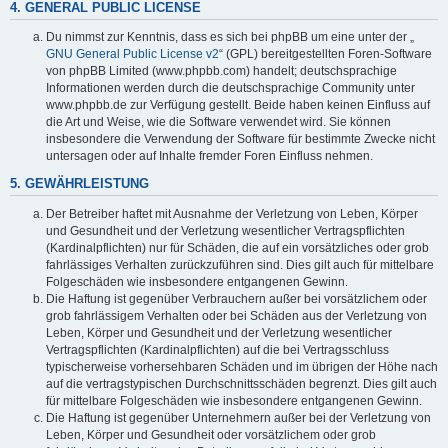
4. GENERAL PUBLIC LICENSE
Du nimmst zur Kenntnis, dass es sich bei phpBB um eine unter der „
GNU General Public License v2
“ (GPL) bereitgestellten Foren-Software
von phpBB Limited (www.phpbb.com) handelt; deutschsprachige
Informationen werden durch die deutschsprachige Community unter
www.phpbb.de zur Verfügung gestellt. Beide haben keinen Einfluss auf
die Art und Weise, wie die Software verwendet wird. Sie können
insbesondere die Verwendung der Software für bestimmte Zwecke nicht
untersagen oder auf Inhalte fremder Foren Einfluss nehmen.
5. GEWÄHRLEISTUNG
Der Betreiber haftet mit Ausnahme der Verletzung von Leben, Körper
und Gesundheit und der Verletzung wesentlicher Vertragspflichten
(Kardinalpflichten) nur für Schäden, die auf ein vorsätzliches oder grob
fahrlässiges Verhalten zurückzuführen sind. Dies gilt auch für mittelbare
Folgeschäden wie insbesondere entgangenen Gewinn.
Die Haftung ist gegenüber Verbrauchern außer bei vorsätzlichem oder
grob fahrlässigem Verhalten oder bei Schäden aus der Verletzung von
Leben, Körper und Gesundheit und der Verletzung wesentlicher
Vertragspflichten (Kardinalpflichten) auf die bei Vertragsschluss
typischerweise vorhersehbaren Schäden und im übrigen der Höhe nach
auf die vertragstypischen Durchschnittsschäden begrenzt. Dies gilt auch
für mittelbare Folgeschäden wie insbesondere entgangenen Gewinn.
Die Haftung ist gegenüber Unternehmern außer bei der Verletzung von
Leben, Körper und Gesundheit oder vorsätzlichem oder grob