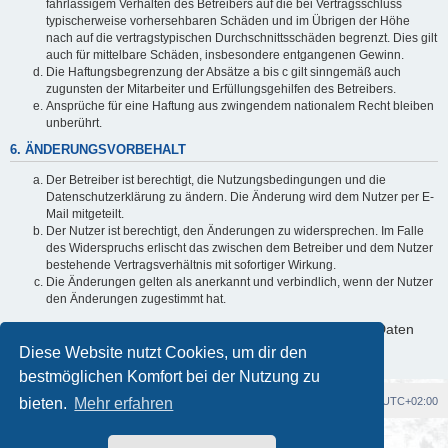
fahrlässigem Verhalten des Betreibers auf die bei Vertragsschluss
typischerweise vorhersehbaren Schäden und im Übrigen der Höhe
nach auf die vertragstypischen Durchschnittsschäden begrenzt. Dies gilt
auch für mittelbare Schäden, insbesondere entgangenen Gewinn.
Die Haftungsbegrenzung der Absätze a bis c gilt sinngemäß auch
zugunsten der Mitarbeiter und Erfüllungsgehilfen des Betreibers.
Ansprüche für eine Haftung aus zwingendem nationalem Recht bleiben
unberührt.
6. ÄNDERUNGSVORBEHALT
Der Betreiber ist berechtigt, die Nutzungsbedingungen und die
Datenschutzerklärung zu ändern. Die Änderung wird dem Nutzer per E-
Mail mitgeteilt.
Der Nutzer ist berechtigt, den Änderungen zu widersprechen. Im Falle
des Widerspruchs erlischt das zwischen dem Betreiber und dem Nutzer
bestehende Vertragsverhältnis mit sofortiger Wirkung.
Die Änderungen gelten als anerkannt und verbindlich, wenn der Nutzer
den Änderungen zugestimmt hat.
Informationen über den Umgang mit deinen persönlichen Daten
sind in der Datenschutzerklärung enthalten.
Diese Website nutzt Cookies, um dir den
bestmöglichen Komfort bei der Nutzung zu
bieten.
Foren-Übersicht
Mehr erfahren
Alle Cookies löschen
Alle Zeiten sind
UTC+02:00
Powered by
phpBB
® Forum Software © phpBB Limited