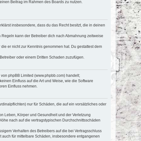
, deinen Beitrag im Rahmen des Boards zu nutzen.
erklärst insbesondere, dass du das Recht besitzt, die in deinen
n Regeln kann der Betreiber dich nach Abmahnung zeitweise
er die er nicht zur Kenntnis genommen hat. Du gestattest dem
 Betreiber oder einem Dritten Schaden zuzufügen.
re von phpBB Limited (www.phpbb.com) handelt;
inen Einfluss auf die Art und Weise, wie die Software
oren Einfluss nehmen.
inalpflichten) nur für Schäden, die auf ein vorsätzliches oder
von Leben, Körper und Gesundheit und der Verletzung
r Höhe nach auf die vertragstypischen Durchschnittsschäden
sigem Verhalten des Betreibers auf die bei Vertragsschluss
lt auch für mittelbare Schäden, insbesondere entgangenen