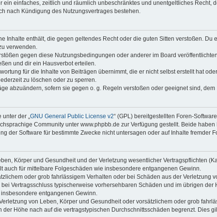
ber ein einfaches, zeitlich und räumlich unbeschränktes und unentgeltliches Recht
auch nach Kündigung des Nutzungsvertrages bestehen.
ine Inhalte enthält, die gegen geltendes Recht oder die guten Sitten verstoßen. Du 
 zu verwenden.
erstößen gegen diese Nutzungsbedingungen oder anderer im Board veröffentlichte
ßen und dir ein Hausverbot erteilen.
ortung für die Inhalte von Beiträgen übernimmt, die er nicht selbst erstellt hat od
jederzeit zu löschen oder zu sperren.
räge abzuändern, sofern sie gegen o. g. Regeln verstoßen oder geeignet sind, dem
 unter der „
GNU General Public License v2
“ (GPL) bereitgestellten Foren-Softwa
chsprachige Community unter www.phpbb.de zur Verfügung gestellt. Beide haben ke
g der Software für bestimmte Zwecke nicht untersagen oder auf Inhalte fremder F
ben, Körper und Gesundheit und der Verletzung wesentlicher Vertragspflichten (Kard
gilt auch für mittelbare Folgeschäden wie insbesondere entgangenen Gewinn.
ätzlichem oder grob fahrlässigem Verhalten oder bei Schäden aus der Verletzung 
 die bei Vertragsschluss typischerweise vorhersehbaren Schäden und im übrigen de
wie insbesondere entgangenen Gewinn.
erletzung von Leben, Körper und Gesundheit oder vorsätzlichem oder grob fahrläs
der Höhe nach auf die vertragstypischen Durchschnittsschäden begrenzt. Dies gi