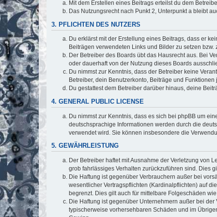
Mit dem Erstellen eines Beitrags erteilst du dem Betrei
Das Nutzungsrecht nach Punkt 2, Unterpunkt a bleibt 
3. PFLICHTEN DES NUTZERS
Du erklärst mit der Erstellung eines Beitrags, dass er ke
Beiträgen verwendeten Links und Bilder zu setzen bzw.
Der Betreiber des Boards übt das Hausrecht aus. Bei V
oder dauerhaft von der Nutzung dieses Boards ausschlie
Du nimmst zur Kenntnis, dass der Betreiber keine Verantw
Betreiber, dein Benutzerkonto, Beiträge und Funktionen 
Du gestattest dem Betreiber darüber hinaus, deine Beit
4. GENERAL PUBLIC LICENSE
Du nimmst zur Kenntnis, dass es sich bei phpBB um eine
deutschsprachige Informationen werden durch die deuts
verwendet wird. Sie können insbesondere die Verwendun
5. GEWÄHRLEISTUNG
Der Betreiber haftet mit Ausnahme der Verletzung von Le
grob fahrlässiges Verhalten zurückzuführen sind. Dies 
Die Haftung ist gegenüber Verbrauchern außer bei vors
wesentlicher Vertragspflichten (Kardinalpflichten) auf
begrenzt. Dies gilt auch für mittelbare Folgeschäden 
Die Haftung ist gegenüber Unternehmern außer bei der V
typischerweise vorhersehbaren Schäden und im Übrigen 