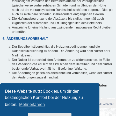
fahrlässigem Verhalten des Betreibers auf die bei Vertragsschluss
typischerweise vorhersehbaren Schäden und im Übrigen der Höhe
nach auf die vertragstypischen Durchschnittsschäden begrenzt. Dies gilt
auch für mittelbare Schäden, insbesondere entgangenen Gewinn.
Die Haftungsbegrenzung der Absätze a bis c gilt sinngemäß auch
zugunsten der Mitarbeiter und Erfüllungsgehilfen des Betreibers.
Ansprüche für eine Haftung aus zwingendem nationalem Recht bleiben
unberührt.
6. ÄNDERUNGSVORBEHALT
Der Betreiber ist berechtigt, die Nutzungsbedingungen und die
Datenschutzerklärung zu ändern. Die Änderung wird dem Nutzer per E-
Mail mitgeteilt.
Der Nutzer ist berechtigt, den Änderungen zu widersprechen. Im Falle
des Widerspruchs erlischt das zwischen dem Betreiber und dem Nutzer
bestehende Vertragsverhältnis mit sofortiger Wirkung.
Die Änderungen gelten als anerkannt und verbindlich, wenn der Nutzer
den Änderungen zugestimmt hat.
Informationen über den Umgang mit deinen persönlichen Daten
sind in der Datenschutzerklärung enthalten.
Diese Website nutzt Cookies, um dir den
bestmöglichen Komfort bei der Nutzung zu
bieten.
Foren-Übersicht
Mehr erfahren
Alle Cookies löschen
Alle Zeiten sind
UTC+02:00
Powered by
phpBB
® Forum Software © phpBB Limited