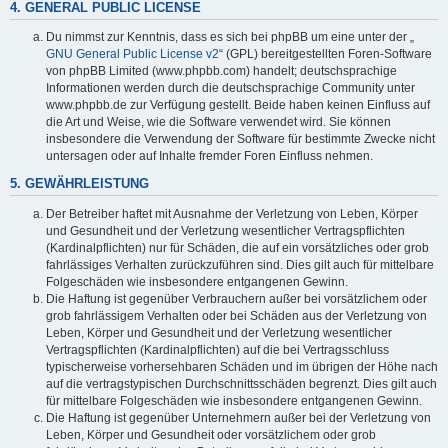
4. GENERAL PUBLIC LICENSE
Du nimmst zur Kenntnis, dass es sich bei phpBB um eine unter der „
GNU General Public License v2
“ (GPL) bereitgestellten Foren-Software
von phpBB Limited (www.phpbb.com) handelt; deutschsprachige
Informationen werden durch die deutschsprachige Community unter
www.phpbb.de zur Verfügung gestellt. Beide haben keinen Einfluss auf
die Art und Weise, wie die Software verwendet wird. Sie können
insbesondere die Verwendung der Software für bestimmte Zwecke nicht
untersagen oder auf Inhalte fremder Foren Einfluss nehmen.
5. GEWÄHRLEISTUNG
Der Betreiber haftet mit Ausnahme der Verletzung von Leben, Körper
und Gesundheit und der Verletzung wesentlicher Vertragspflichten
(Kardinalpflichten) nur für Schäden, die auf ein vorsätzliches oder grob
fahrlässiges Verhalten zurückzuführen sind. Dies gilt auch für mittelbare
Folgeschäden wie insbesondere entgangenen Gewinn.
Die Haftung ist gegenüber Verbrauchern außer bei vorsätzlichem oder
grob fahrlässigem Verhalten oder bei Schäden aus der Verletzung von
Leben, Körper und Gesundheit und der Verletzung wesentlicher
Vertragspflichten (Kardinalpflichten) auf die bei Vertragsschluss
typischerweise vorhersehbaren Schäden und im übrigen der Höhe nach
auf die vertragstypischen Durchschnittsschäden begrenzt. Dies gilt auch
für mittelbare Folgeschäden wie insbesondere entgangenen Gewinn.
Die Haftung ist gegenüber Unternehmern außer bei der Verletzung von
Leben, Körper und Gesundheit oder vorsätzlichem oder grob