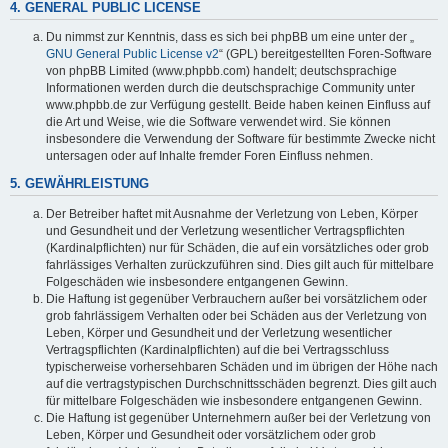
4. GENERAL PUBLIC LICENSE
Du nimmst zur Kenntnis, dass es sich bei phpBB um eine unter der „
GNU General Public License v2
“ (GPL) bereitgestellten Foren-Software
von phpBB Limited (www.phpbb.com) handelt; deutschsprachige
Informationen werden durch die deutschsprachige Community unter
www.phpbb.de zur Verfügung gestellt. Beide haben keinen Einfluss auf
die Art und Weise, wie die Software verwendet wird. Sie können
insbesondere die Verwendung der Software für bestimmte Zwecke nicht
untersagen oder auf Inhalte fremder Foren Einfluss nehmen.
5. GEWÄHRLEISTUNG
Der Betreiber haftet mit Ausnahme der Verletzung von Leben, Körper
und Gesundheit und der Verletzung wesentlicher Vertragspflichten
(Kardinalpflichten) nur für Schäden, die auf ein vorsätzliches oder grob
fahrlässiges Verhalten zurückzuführen sind. Dies gilt auch für mittelbare
Folgeschäden wie insbesondere entgangenen Gewinn.
Die Haftung ist gegenüber Verbrauchern außer bei vorsätzlichem oder
grob fahrlässigem Verhalten oder bei Schäden aus der Verletzung von
Leben, Körper und Gesundheit und der Verletzung wesentlicher
Vertragspflichten (Kardinalpflichten) auf die bei Vertragsschluss
typischerweise vorhersehbaren Schäden und im übrigen der Höhe nach
auf die vertragstypischen Durchschnittsschäden begrenzt. Dies gilt auch
für mittelbare Folgeschäden wie insbesondere entgangenen Gewinn.
Die Haftung ist gegenüber Unternehmern außer bei der Verletzung von
Leben, Körper und Gesundheit oder vorsätzlichem oder grob