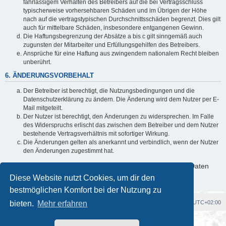
fahrlässigem Verhalten des Betreibers auf die bei Vertragsschluss
typischerweise vorhersehbaren Schäden und im Übrigen der Höhe
nach auf die vertragstypischen Durchschnittsschäden begrenzt. Dies gilt
auch für mittelbare Schäden, insbesondere entgangenen Gewinn.
Die Haftungsbegrenzung der Absätze a bis c gilt sinngemäß auch
zugunsten der Mitarbeiter und Erfüllungsgehilfen des Betreibers.
Ansprüche für eine Haftung aus zwingendem nationalem Recht bleiben
unberührt.
6. ÄNDERUNGSVORBEHALT
Der Betreiber ist berechtigt, die Nutzungsbedingungen und die
Datenschutzerklärung zu ändern. Die Änderung wird dem Nutzer per E-
Mail mitgeteilt.
Der Nutzer ist berechtigt, den Änderungen zu widersprechen. Im Falle
des Widerspruchs erlischt das zwischen dem Betreiber und dem Nutzer
bestehende Vertragsverhältnis mit sofortiger Wirkung.
Die Änderungen gelten als anerkannt und verbindlich, wenn der Nutzer
den Änderungen zugestimmt hat.
Informationen über den Umgang mit deinen persönlichen Daten
sind in der Datenschutzerklärung enthalten.
Diese Website nutzt Cookies, um dir den
bestmöglichen Komfort bei der Nutzung zu
bieten.
Foren-Übersicht
Mehr erfahren
Alle Cookies löschen
Alle Zeiten sind
UTC+02:00
Powered by
phpBB
® Forum Software © phpBB Limited