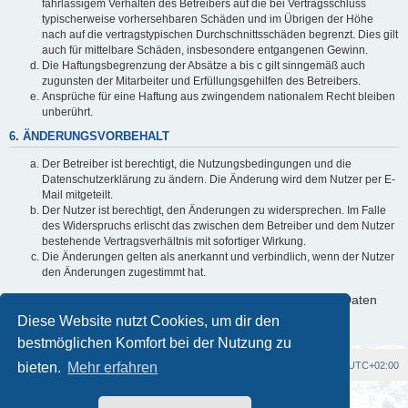
fahrlässigem Verhalten des Betreibers auf die bei Vertragsschluss
typischerweise vorhersehbaren Schäden und im Übrigen der Höhe
nach auf die vertragstypischen Durchschnittsschäden begrenzt. Dies gilt
auch für mittelbare Schäden, insbesondere entgangenen Gewinn.
Die Haftungsbegrenzung der Absätze a bis c gilt sinngemäß auch
zugunsten der Mitarbeiter und Erfüllungsgehilfen des Betreibers.
Ansprüche für eine Haftung aus zwingendem nationalem Recht bleiben
unberührt.
6. ÄNDERUNGSVORBEHALT
Der Betreiber ist berechtigt, die Nutzungsbedingungen und die
Datenschutzerklärung zu ändern. Die Änderung wird dem Nutzer per E-
Mail mitgeteilt.
Der Nutzer ist berechtigt, den Änderungen zu widersprechen. Im Falle
des Widerspruchs erlischt das zwischen dem Betreiber und dem Nutzer
bestehende Vertragsverhältnis mit sofortiger Wirkung.
Die Änderungen gelten als anerkannt und verbindlich, wenn der Nutzer
den Änderungen zugestimmt hat.
Informationen über den Umgang mit deinen persönlichen Daten
sind in der Datenschutzerklärung enthalten.
Diese Website nutzt Cookies, um dir den
bestmöglichen Komfort bei der Nutzung zu
bieten.
Foren-Übersicht
Mehr erfahren
Alle Cookies löschen
Alle Zeiten sind
UTC+02:00
Powered by
phpBB
® Forum Software © phpBB Limited