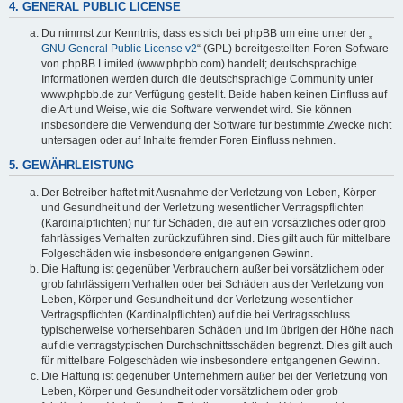
4. GENERAL PUBLIC LICENSE
Du nimmst zur Kenntnis, dass es sich bei phpBB um eine unter der „
GNU General Public License v2
“ (GPL) bereitgestellten Foren-Software
von phpBB Limited (www.phpbb.com) handelt; deutschsprachige
Informationen werden durch die deutschsprachige Community unter
www.phpbb.de zur Verfügung gestellt. Beide haben keinen Einfluss auf
die Art und Weise, wie die Software verwendet wird. Sie können
insbesondere die Verwendung der Software für bestimmte Zwecke nicht
untersagen oder auf Inhalte fremder Foren Einfluss nehmen.
5. GEWÄHRLEISTUNG
Der Betreiber haftet mit Ausnahme der Verletzung von Leben, Körper
und Gesundheit und der Verletzung wesentlicher Vertragspflichten
(Kardinalpflichten) nur für Schäden, die auf ein vorsätzliches oder grob
fahrlässiges Verhalten zurückzuführen sind. Dies gilt auch für mittelbare
Folgeschäden wie insbesondere entgangenen Gewinn.
Die Haftung ist gegenüber Verbrauchern außer bei vorsätzlichem oder
grob fahrlässigem Verhalten oder bei Schäden aus der Verletzung von
Leben, Körper und Gesundheit und der Verletzung wesentlicher
Vertragspflichten (Kardinalpflichten) auf die bei Vertragsschluss
typischerweise vorhersehbaren Schäden und im übrigen der Höhe nach
auf die vertragstypischen Durchschnittsschäden begrenzt. Dies gilt auch
für mittelbare Folgeschäden wie insbesondere entgangenen Gewinn.
Die Haftung ist gegenüber Unternehmern außer bei der Verletzung von
Leben, Körper und Gesundheit oder vorsätzlichem oder grob