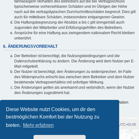
fahrlässigem Verhalten des Betreibers auf die bei Vertragsschluss
typischerweise vorhersehbaren Schäden und im Übrigen der Höhe
nach auf die vertragstypischen Durchschnittsschäden begrenzt. Dies gilt
auch für mittelbare Schäden, insbesondere entgangenen Gewinn.
Die Haftungsbegrenzung der Absätze a bis c gilt sinngemäß auch
zugunsten der Mitarbeiter und Erfüllungsgehilfen des Betreibers.
Ansprüche für eine Haftung aus zwingendem nationalem Recht bleiben
unberührt.
6. ÄNDERUNGSVORBEHALT
Der Betreiber ist berechtigt, die Nutzungsbedingungen und die
Datenschutzerklärung zu ändern. Die Änderung wird dem Nutzer per E-
Mail mitgeteilt.
Der Nutzer ist berechtigt, den Änderungen zu widersprechen. Im Falle
des Widerspruchs erlischt das zwischen dem Betreiber und dem Nutzer
bestehende Vertragsverhältnis mit sofortiger Wirkung.
Die Änderungen gelten als anerkannt und verbindlich, wenn der Nutzer
den Änderungen zugestimmt hat.
Informationen über den Umgang mit deinen persönlichen Daten
sind in der Datenschutzerklärung enthalten.
Diese Website nutzt Cookies, um dir den
bestmöglichen Komfort bei der Nutzung zu
bieten.
Foren-Übersicht
Mehr erfahren
Alle Cookies löschen
Alle Zeiten sind
UTC+02:00
Powered by
phpBB
® Forum Software © phpBB Limited