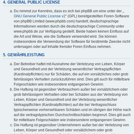
4. GENERAL PUBLIC LICENSE
Du nimmst zur Kenntnis, dass es sich bei phpBB um eine unter der „
GNU General Public License v2
“ (GPL) bereitgestellten Foren-Software
von phpBB Limited (www.phpbb.com) handelt; deutschsprachige
Informationen werden durch die deutschsprachige Community unter
www.phpbb.de zur Verfügung gestellt. Beide haben keinen Einfluss auf
die Art und Weise, wie die Software verwendet wird. Sie können
insbesondere die Verwendung der Software für bestimmte Zwecke nicht
untersagen oder auf Inhalte fremder Foren Einfluss nehmen.
5. GEWÄHRLEISTUNG
Der Betreiber haftet mit Ausnahme der Verletzung von Leben, Körper
und Gesundheit und der Verletzung wesentlicher Vertragspflichten
(Kardinalpflichten) nur für Schäden, die auf ein vorsätzliches oder grob
fahrlässiges Verhalten zurückzuführen sind. Dies gilt auch für mittelbare
Folgeschäden wie insbesondere entgangenen Gewinn.
Die Haftung ist gegenüber Verbrauchern außer bei vorsätzlichem oder
grob fahrlässigem Verhalten oder bei Schäden aus der Verletzung von
Leben, Körper und Gesundheit und der Verletzung wesentlicher
Vertragspflichten (Kardinalpflichten) auf die bei Vertragsschluss
typischerweise vorhersehbaren Schäden und im übrigen der Höhe nach
auf die vertragstypischen Durchschnittsschäden begrenzt. Dies gilt auch
für mittelbare Folgeschäden wie insbesondere entgangenen Gewinn.
Die Haftung ist gegenüber Unternehmern außer bei der Verletzung von
Leben, Körper und Gesundheit oder vorsätzlichem oder grob