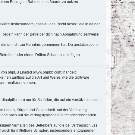
, deinen Beitrag im Rahmen des Boards zu nutzen.
erklärst insbesondere, dass du das Recht besitzt, die in deinen
n Regeln kann der Betreiber dich nach Abmahnung zeitweise
er die er nicht zur Kenntnis genommen hat. Du gestattest dem
 Betreiber oder einem Dritten Schaden zuzufügen.
re von phpBB Limited (www.phpbb.com) handelt;
inen Einfluss auf die Art und Weise, wie die Software
oren Einfluss nehmen.
inalpflichten) nur für Schäden, die auf ein vorsätzliches oder
von Leben, Körper und Gesundheit und der Verletzung
r Höhe nach auf die vertragstypischen Durchschnittsschäden
sigem Verhalten des Betreibers auf die bei Vertragsschluss
lt auch für mittelbare Schäden, insbesondere entgangenen