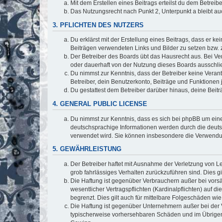
Mit dem Erstellen eines Beitrags erteilst du dem Betrei
Das Nutzungsrecht nach Punkt 2, Unterpunkt a bleibt 
3. PFLICHTEN DES NUTZERS
Du erklärst mit der Erstellung eines Beitrags, dass er ke
Beiträgen verwendeten Links und Bilder zu setzen bzw.
Der Betreiber des Boards übt das Hausrecht aus. Bei V
oder dauerhaft von der Nutzung dieses Boards ausschlie
Du nimmst zur Kenntnis, dass der Betreiber keine Verantw
Betreiber, dein Benutzerkonto, Beiträge und Funktionen 
Du gestattest dem Betreiber darüber hinaus, deine Beit
4. GENERAL PUBLIC LICENSE
Du nimmst zur Kenntnis, dass es sich bei phpBB um eine
deutschsprachige Informationen werden durch die deuts
verwendet wird. Sie können insbesondere die Verwendun
5. GEWÄHRLEISTUNG
Der Betreiber haftet mit Ausnahme der Verletzung von Le
grob fahrlässiges Verhalten zurückzuführen sind. Dies 
Die Haftung ist gegenüber Verbrauchern außer bei vors
wesentlicher Vertragspflichten (Kardinalpflichten) auf
begrenzt. Dies gilt auch für mittelbare Folgeschäden 
Die Haftung ist gegenüber Unternehmern außer bei der V
typischerweise vorhersehbaren Schäden und im Übrigen 