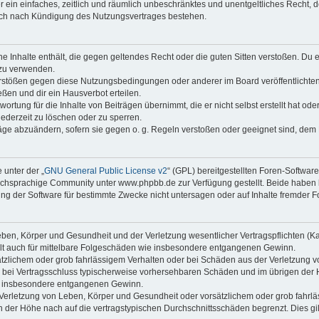
ber ein einfaches, zeitlich und räumlich unbeschränktes und unentgeltliches Recht
auch nach Kündigung des Nutzungsvertrages bestehen.
ine Inhalte enthält, die gegen geltendes Recht oder die guten Sitten verstoßen. Du 
 zu verwenden.
erstößen gegen diese Nutzungsbedingungen oder anderer im Board veröffentlichte
ßen und dir ein Hausverbot erteilen.
ortung für die Inhalte von Beiträgen übernimmt, die er nicht selbst erstellt hat od
jederzeit zu löschen oder zu sperren.
räge abzuändern, sofern sie gegen o. g. Regeln verstoßen oder geeignet sind, dem
 unter der „
GNU General Public License v2
“ (GPL) bereitgestellten Foren-Softwa
chsprachige Community unter www.phpbb.de zur Verfügung gestellt. Beide haben ke
g der Software für bestimmte Zwecke nicht untersagen oder auf Inhalte fremder F
ben, Körper und Gesundheit und der Verletzung wesentlicher Vertragspflichten (Kard
gilt auch für mittelbare Folgeschäden wie insbesondere entgangenen Gewinn.
ätzlichem oder grob fahrlässigem Verhalten oder bei Schäden aus der Verletzung 
 die bei Vertragsschluss typischerweise vorhersehbaren Schäden und im übrigen de
wie insbesondere entgangenen Gewinn.
erletzung von Leben, Körper und Gesundheit oder vorsätzlichem oder grob fahrläs
der Höhe nach auf die vertragstypischen Durchschnittsschäden begrenzt. Dies gi