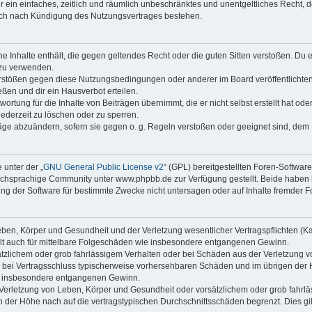
ber ein einfaches, zeitlich und räumlich unbeschränktes und unentgeltliches Recht
auch nach Kündigung des Nutzungsvertrages bestehen.
ine Inhalte enthält, die gegen geltendes Recht oder die guten Sitten verstoßen. Du 
 zu verwenden.
erstößen gegen diese Nutzungsbedingungen oder anderer im Board veröffentlichte
ßen und dir ein Hausverbot erteilen.
ortung für die Inhalte von Beiträgen übernimmt, die er nicht selbst erstellt hat od
jederzeit zu löschen oder zu sperren.
räge abzuändern, sofern sie gegen o. g. Regeln verstoßen oder geeignet sind, dem
 unter der „
GNU General Public License v2
“ (GPL) bereitgestellten Foren-Softwa
chsprachige Community unter www.phpbb.de zur Verfügung gestellt. Beide haben ke
g der Software für bestimmte Zwecke nicht untersagen oder auf Inhalte fremder F
ben, Körper und Gesundheit und der Verletzung wesentlicher Vertragspflichten (Kard
gilt auch für mittelbare Folgeschäden wie insbesondere entgangenen Gewinn.
ätzlichem oder grob fahrlässigem Verhalten oder bei Schäden aus der Verletzung 
 die bei Vertragsschluss typischerweise vorhersehbaren Schäden und im übrigen de
wie insbesondere entgangenen Gewinn.
erletzung von Leben, Körper und Gesundheit oder vorsätzlichem oder grob fahrläs
der Höhe nach auf die vertragstypischen Durchschnittsschäden begrenzt. Dies gi