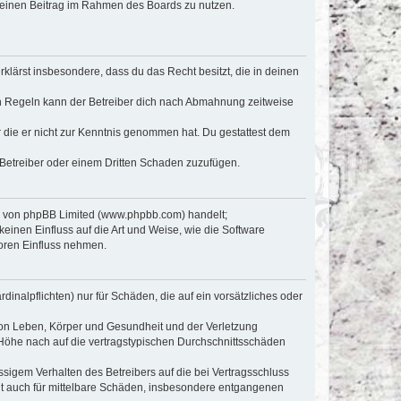
, deinen Beitrag im Rahmen des Boards zu nutzen.
erklärst insbesondere, dass du das Recht besitzt, die in deinen
n Regeln kann der Betreiber dich nach Abmahnung zeitweise
er die er nicht zur Kenntnis genommen hat. Du gestattest dem
 Betreiber oder einem Dritten Schaden zuzufügen.
re von phpBB Limited (www.phpbb.com) handelt;
inen Einfluss auf die Art und Weise, wie die Software
oren Einfluss nehmen.
inalpflichten) nur für Schäden, die auf ein vorsätzliches oder
von Leben, Körper und Gesundheit und der Verletzung
r Höhe nach auf die vertragstypischen Durchschnittsschäden
sigem Verhalten des Betreibers auf die bei Vertragsschluss
lt auch für mittelbare Schäden, insbesondere entgangenen