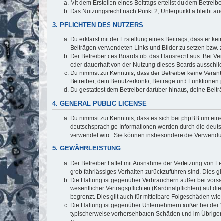
Mit dem Erstellen eines Beitrags erteilst du dem Betrei
Das Nutzungsrecht nach Punkt 2, Unterpunkt a bleibt 
3. PFLICHTEN DES NUTZERS
Du erklärst mit der Erstellung eines Beitrags, dass er ke
Beiträgen verwendeten Links und Bilder zu setzen bzw.
Der Betreiber des Boards übt das Hausrecht aus. Bei V
oder dauerhaft von der Nutzung dieses Boards ausschlie
Du nimmst zur Kenntnis, dass der Betreiber keine Verantw
Betreiber, dein Benutzerkonto, Beiträge und Funktionen 
Du gestattest dem Betreiber darüber hinaus, deine Beit
4. GENERAL PUBLIC LICENSE
Du nimmst zur Kenntnis, dass es sich bei phpBB um eine
deutschsprachige Informationen werden durch die deuts
verwendet wird. Sie können insbesondere die Verwendun
5. GEWÄHRLEISTUNG
Der Betreiber haftet mit Ausnahme der Verletzung von Le
grob fahrlässiges Verhalten zurückzuführen sind. Dies 
Die Haftung ist gegenüber Verbrauchern außer bei vors
wesentlicher Vertragspflichten (Kardinalpflichten) auf
begrenzt. Dies gilt auch für mittelbare Folgeschäden 
Die Haftung ist gegenüber Unternehmern außer bei der V
typischerweise vorhersehbaren Schäden und im Übrigen 