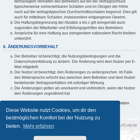
fahrlässigem Verhalten des Betreibers auf die bei Vertragsschluss
typischerweise vorhersehbaren Schäden und im Übrigen der Höhe
nach auf die vertragstypischen Durchschnittsschäden begrenzt. Dies gilt
auch für mittelbare Schäden, insbesondere entgangenen Gewinn.
Die Haftungsbegrenzung der Absätze a bis c gilt sinngemäß auch
zugunsten der Mitarbeiter und Erfüllungsgehilfen des Betreibers.
Ansprüche für eine Haftung aus zwingendem nationalem Recht bleiben
unberührt.
6. ÄNDERUNGSVORBEHALT
Der Betreiber ist berechtigt, die Nutzungsbedingungen und die
Datenschutzerklärung zu ändern. Die Änderung wird dem Nutzer per E-
Mail mitgeteilt.
Der Nutzer ist berechtigt, den Änderungen zu widersprechen. Im Falle
des Widerspruchs erlischt das zwischen dem Betreiber und dem Nutzer
bestehende Vertragsverhältnis mit sofortiger Wirkung.
Die Änderungen gelten als anerkannt und verbindlich, wenn der Nutzer
den Änderungen zugestimmt hat.
Informationen über den Umgang mit deinen persönlichen Daten
sind in der Datenschutzerklärung enthalten.
Diese Website nutzt Cookies, um dir den
bestmöglichen Komfort bei der Nutzung zu
bieten.
Foren-Übersicht
Mehr erfahren
Alle Cookies löschen
Alle Zeiten sind
UTC+02:00
Powered by
phpBB
® Forum Software © phpBB Limited