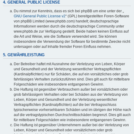
4. GENERAL PUBLIC LICENSE
Du nimmst zur Kenntnis, dass es sich bei phpBB um eine unter der „
GNU General Public License v2
“ (GPL) bereitgestellten Foren-Software
von phpBB Limited (www.phpbb.com) handelt; deutschsprachige
Informationen werden durch die deutschsprachige Community unter
www.phpbb.de zur Verfügung gestellt. Beide haben keinen Einfluss auf
die Art und Weise, wie die Software verwendet wird. Sie können
insbesondere die Verwendung der Software für bestimmte Zwecke nicht
untersagen oder auf Inhalte fremder Foren Einfluss nehmen.
5. GEWÄHRLEISTUNG
Der Betreiber haftet mit Ausnahme der Verletzung von Leben, Körper
und Gesundheit und der Verletzung wesentlicher Vertragspflichten
(Kardinalpflichten) nur für Schäden, die auf ein vorsätzliches oder grob
fahrlässiges Verhalten zurückzuführen sind. Dies gilt auch für mittelbare
Folgeschäden wie insbesondere entgangenen Gewinn.
Die Haftung ist gegenüber Verbrauchern außer bei vorsätzlichem oder
grob fahrlässigem Verhalten oder bei Schäden aus der Verletzung von
Leben, Körper und Gesundheit und der Verletzung wesentlicher
Vertragspflichten (Kardinalpflichten) auf die bei Vertragsschluss
typischerweise vorhersehbaren Schäden und im übrigen der Höhe nach
auf die vertragstypischen Durchschnittsschäden begrenzt. Dies gilt auch
für mittelbare Folgeschäden wie insbesondere entgangenen Gewinn.
Die Haftung ist gegenüber Unternehmern außer bei der Verletzung von
Leben, Körper und Gesundheit oder vorsätzlichem oder grob