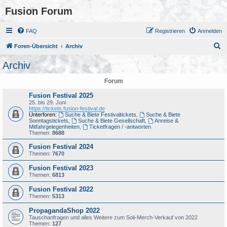
Fusion Forum
FAQ
Registrieren
Anmelden
S
Foren-Übersicht
Archiv
u
Archiv
c
Forum
h
e
Fusion Festival 2025
25. bis 29. Juni
https://tickets.fusion-festival.de
Unterforen:
Suche & Biete Festivaltickets
,
Suche & Biete
Sonntagstickets
,
Suche & Biete Gesellschaft
,
Anreise &
Mitfahrgelegenheiten
,
Ticketfragen / -antworten
Themen:
8688
Fusion Festival 2024
Themen:
7670
Fusion Festival 2023
Themen:
6813
Fusion Festival 2022
Themen:
5313
PropagandaShop 2022
Tauschanfragen und alles Weitere zum Soli-Merch-Verkauf von 2022
Themen:
127