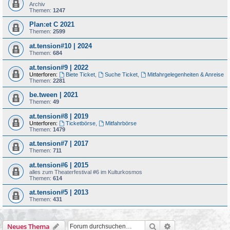
Archiv
Themen:
1247
Plan:et C 2021
Themen:
2599
at.tension#10 | 2024
Themen:
684
at.tension#9 | 2022
Unterforen:
Biete Ticket
,
Suche Ticket
,
Mitfahrgelegenheiten & Anreise
Themen:
2281
be.tween | 2021
Themen:
49
at.tension#8 | 2019
Unterforen:
Ticketbörse
,
Mitfahrbörse
Themen:
1479
at.tension#7 | 2017
Themen:
711
at.tension#6 | 2015
alles zum Theaterfestival #6 im Kulturkosmos
Themen:
614
at.tension#5 | 2013
Themen:
431
Suche
Erweiterte Suche
Neues Thema