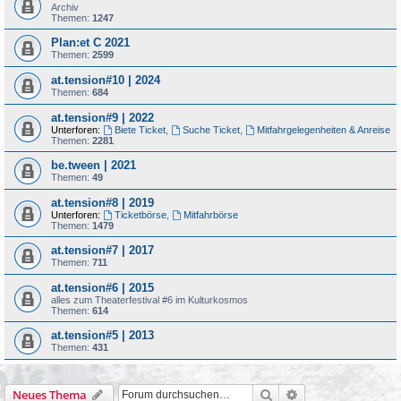
Archiv
Themen:
1247
Plan:et C 2021
Themen:
2599
at.tension#10 | 2024
Themen:
684
at.tension#9 | 2022
Unterforen:
Biete Ticket
,
Suche Ticket
,
Mitfahrgelegenheiten & Anreise
Themen:
2281
be.tween | 2021
Themen:
49
at.tension#8 | 2019
Unterforen:
Ticketbörse
,
Mitfahrbörse
Themen:
1479
at.tension#7 | 2017
Themen:
711
at.tension#6 | 2015
alles zum Theaterfestival #6 im Kulturkosmos
Themen:
614
at.tension#5 | 2013
Themen:
431
Suche
Erweiterte Suche
Neues Thema