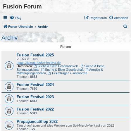
Fusion Forum
FAQ
Registrieren
Anmelden
S
Foren-Übersicht
Archiv
u
Archiv
c
Forum
h
e
Fusion Festival 2025
25. bis 29. Juni
https://tickets.fusion-festival.de
Unterforen:
Suche & Biete Festivaltickets
,
Suche & Biete
Sonntagstickets
,
Suche & Biete Gesellschaft
,
Anreise &
Mitfahrgelegenheiten
,
Ticketfragen / -antworten
Themen:
8688
Fusion Festival 2024
Themen:
7670
Fusion Festival 2023
Themen:
6813
Fusion Festival 2022
Themen:
5313
PropagandaShop 2022
Tauschanfragen und alles Weitere zum Soli-Merch-Verkauf von 2022
Themen:
127