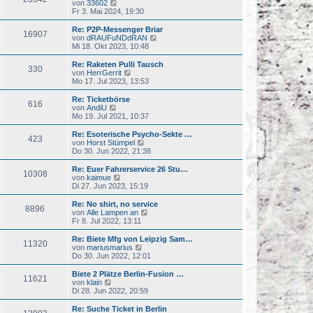
s
N
von
33602
t
t
e
Fr 3. Mai 2024, 19:30
r
e
u
a
r
e
Re: P2P-Messenger Briar
g
16907
B
s
N
von
dRAUFuNDdRAN
e
t
e
Mi 18. Okt 2023, 10:48
i
e
u
t
r
e
Re: Raketen Pulli Tausch
r
330
B
s
N
von
HerrGerrit
a
e
t
e
Mo 17. Jul 2023, 13:53
g
i
e
u
t
r
e
Re: Ticketbörse
r
616
B
s
N
von
AndiU
a
e
t
e
Mo 19. Jul 2021, 10:37
g
i
e
u
t
r
e
Re: Esoterische Psycho-Sekte …
r
423
B
s
N
von
Horst Stümpel
a
e
t
e
Do 30. Jun 2022, 21:38
g
i
e
u
t
r
e
Re: Euer Fahrerservice 26 Stu…
r
10308
B
s
N
von
kaimue
a
e
t
e
Di 27. Jun 2023, 15:19
g
i
e
u
t
r
e
Re: No shirt, no service
r
8896
B
s
N
von
Alle Lampen an
a
e
t
e
Fr 8. Jul 2022, 13:11
g
i
e
u
t
r
e
Re: Biete Mfg von Leipzig Sam…
r
11320
B
s
N
von
mariusmarius
a
e
t
e
Do 30. Jun 2022, 12:01
g
i
e
u
t
r
e
Biete 2 Plätze Berlin-Fusion …
r
11621
B
s
N
von
klain
a
e
t
e
Di 28. Jun 2022, 20:59
g
i
e
u
t
r
e
Re: Suche Ticket in Berlin
r