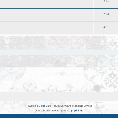
711
614
431
eiterte Suche
Powered by
phpBB
® Forum Software © phpBB Limited
Deutsche Übersetzung durch
phpBB.de
Kulturkosmos Müritz e.V
|
Fusion Festival
|
Mastodon
|