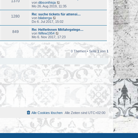
r
1370
B
s
N
von
dibsonthisja
a
e
t
e
Mo 26. Aug 2019, 11:35
g
i
e
u
t
r
e
Re: suche tickets für attensi…
r
1280
B
s
N
von
bilaberga
a
e
t
e
Do 6. Jul 2017, 15:02
g
i
e
u
t
r
e
Re: HelferInnen Mitfahrgelege…
r
849
B
s
N
von
Wifew1954
a
e
t
e
Mo 6. Nov 2017, 17:23
g
i
e
u
t
r
e
r
B
s
a
e
0 Themen • Seite
1
von
1
t
g
i
e
t
r
r
B
a
e
g
i
t
r
a
g
Alle Cookies löschen
Alle Zeiten sind
UTC+02:00