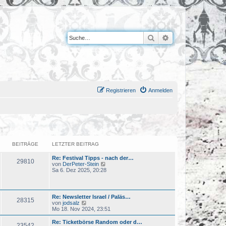
Suche
Erweiterte Suche
Registrieren
Anmelden
BEITRÄGE
LETZTER BEITRAG
Re: Festival Tipps - nach der…
29810
N
von
DerPeter-Stein
e
Sa 6. Dez 2025, 20:28
u
e
s
t
Re: Newsletter Israel / Paläs…
28315
e
N
von
jodsalz
r
e
Mo 18. Nov 2024, 23:51
B
u
e
e
Re: Ticketbörse Random oder d…
i
23542