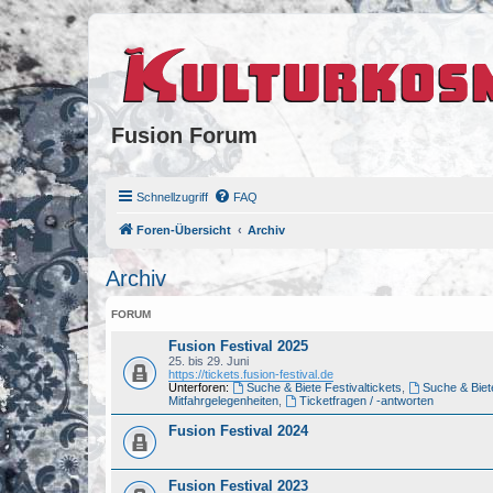
Fusion Forum
Schnellzugriff
FAQ
Foren-Übersicht
Archiv
Archiv
FORUM
Fusion Festival 2025
25. bis 29. Juni
https://tickets.fusion-festival.de
Unterforen:
Suche & Biete Festivaltickets
,
Suche & Biet
Mitfahrgelegenheiten
,
Ticketfragen / -antworten
Fusion Festival 2024
Fusion Festival 2023