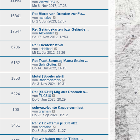
12903
B
s
N
von
Wifew1954
a
e
t
e
Mo 6. Nov 2017, 17:23
g
i
e
u
t
r
e
Re: Biete: von Dresden zur Fu…
r
16841
B
s
N
von
nantalos
a
e
t
e
Di 27. Jun 2023, 12:37
g
i
e
u
t
r
e
Re: Geländekarten bzw Gelände…
r
17547
B
s
N
von
Alexander
a
e
t
e
Sa 17. Nov 2012, 12:53
g
i
e
u
t
r
e
Re: Theaterfestival
r
6786
B
s
N
von
krishibaci
a
e
t
e
Mi 11. Jul 2012, 23:26
g
i
e
u
t
r
e
Re: Track Sonntag Mama Snake …
r
6182
B
s
N
von
SohnGottes
a
e
t
e
Do 14. Jul 2022, 14:15
g
i
e
u
t
r
e
Motel [Spoiler alert]
r
1853
B
s
N
von
BademeisterIn
a
e
t
e
So 3. Nov 2024, 10:31
g
i
e
u
t
r
e
Re: [SUCHE] Mfg aus Rostock o…
r
5224
B
s
N
von
Flo0810
a
e
t
e
Do 8. Jun 2023, 20:29
g
i
e
u
t
r
e
schwarz-bunte Kappe vermisst
r
100
B
s
N
von
gramatti
a
e
t
e
Do 23. Sep 2021, 15:12
g
i
e
u
t
r
e
Re: 2 Tickets für je 30 € abz…
r
3461
B
s
N
von
nantalos
a
e
t
e
Do 8. Sep 2022, 11:27
g
i
e
u
t
r
e
Re: wir haben nur ein Ticket,…