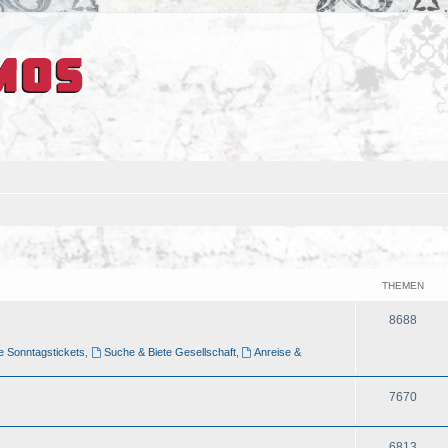
THEMEN
8688
e Sonntagstickets
,
Suche & Biete Gesellschaft
,
Anreise &
7670
6813