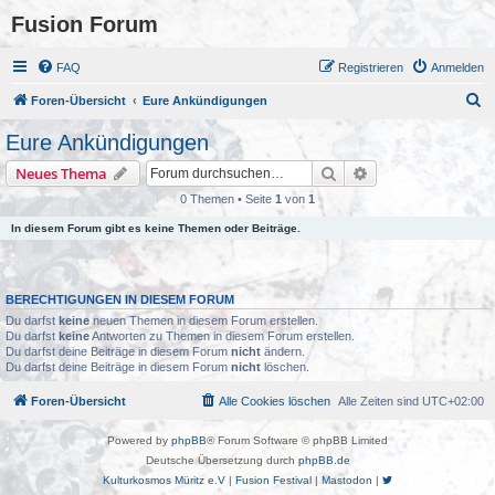
Fusion Forum
FAQ
Registrieren
Anmelden
S
Foren-Übersicht
Eure Ankündigungen
u
Eure Ankündigungen
c
Suche
Erweiterte Suche
Neues Thema
h
0 Themen • Seite
1
von
1
e
In diesem Forum gibt es keine Themen oder Beiträge.
BERECHTIGUNGEN IN DIESEM FORUM
Du darfst
keine
neuen Themen in diesem Forum erstellen.
Du darfst
keine
Antworten zu Themen in diesem Forum erstellen.
Du darfst deine Beiträge in diesem Forum
nicht
ändern.
Du darfst deine Beiträge in diesem Forum
nicht
löschen.
Foren-Übersicht
Alle Cookies löschen
Alle Zeiten sind
UTC+02:00
Powered by
phpBB
® Forum Software © phpBB Limited
Deutsche Übersetzung durch
phpBB.de
Kulturkosmos Müritz e.V
|
Fusion Festival
|
Mastodon
|