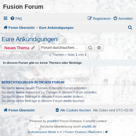
Fusion Forum
FAQ
Registrieren
Anmelden
S
Foren-Übersicht
Eure Ankündigungen
u
Eure Ankündigungen
c
Suche
Erweiterte Suche
Neues Thema
h
0 Themen • Seite
1
von
1
e
In diesem Forum gibt es keine Themen oder Beiträge.
BERECHTIGUNGEN IN DIESEM FORUM
Du darfst
keine
neuen Themen in diesem Forum erstellen.
Du darfst
keine
Antworten zu Themen in diesem Forum erstellen.
Du darfst deine Beiträge in diesem Forum
nicht
ändern.
Du darfst deine Beiträge in diesem Forum
nicht
löschen.
Foren-Übersicht
Alle Cookies löschen
Alle Zeiten sind
UTC+02:00
Powered by
phpBB
® Forum Software © phpBB Limited
Deutsche Übersetzung durch
phpBB.de
Kulturkosmos Müritz e.V
|
Fusion Festival
|
Mastodon
|