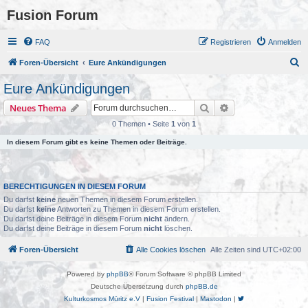
Fusion Forum
FAQ
Registrieren
Anmelden
S
Foren-Übersicht
Eure Ankündigungen
u
Eure Ankündigungen
c
Suche
Erweiterte Suche
Neues Thema
h
0 Themen • Seite
1
von
1
e
In diesem Forum gibt es keine Themen oder Beiträge.
BERECHTIGUNGEN IN DIESEM FORUM
Du darfst
keine
neuen Themen in diesem Forum erstellen.
Du darfst
keine
Antworten zu Themen in diesem Forum erstellen.
Du darfst deine Beiträge in diesem Forum
nicht
ändern.
Du darfst deine Beiträge in diesem Forum
nicht
löschen.
Foren-Übersicht
Alle Cookies löschen
Alle Zeiten sind
UTC+02:00
Powered by
phpBB
® Forum Software © phpBB Limited
Deutsche Übersetzung durch
phpBB.de
Kulturkosmos Müritz e.V
|
Fusion Festival
|
Mastodon
|