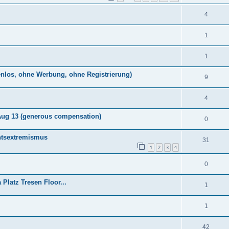
4
1
1
enlos, ohne Werbung, ohne Registrierung)
9
4
 Aug 13 (generous compensation)
0
htsextremismus
31
1
2
3
4
0
latz Tresen Floor...
1
1
42