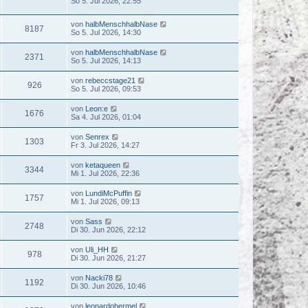
So 5. Jul 2026, 22:55
von
halbMenschhalbNase
8187
So 5. Jul 2026, 14:30
von
halbMenschhalbNase
2371
So 5. Jul 2026, 14:13
von
rebeccstage21
926
So 5. Jul 2026, 09:53
von
Leon:e
1676
Sa 4. Jul 2026, 01:04
von
Senrex
1303
Fr 3. Jul 2026, 14:27
von
ketaqueen
3344
Mi 1. Jul 2026, 22:36
von
LundiMcPuffin
1757
Mi 1. Jul 2026, 09:13
von
Sass
2748
Di 30. Jun 2026, 22:12
von
Uli_HH
978
Di 30. Jun 2026, 21:27
von
Nacki78
1192
Di 30. Jun 2026, 10:46
von
leonardohermel