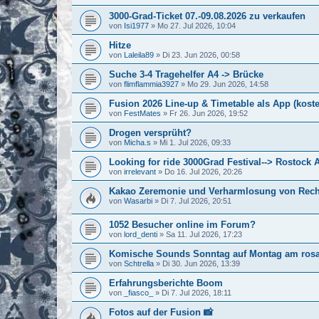
3000-Grad-Ticket 07.-09.08.2026 zu verkaufen
von
Isi1977
»
Mo 27. Jul 2026, 10:04
Hitze
von
Laleila89
»
Di 23. Jun 2026, 00:58
Suche 3-4 Tragehelfer A4 -> Brücke
von
flimflammia3927
»
Mo 29. Jun 2026, 14:58
Fusion 2026 Line-up & Timetable als App (kost
von
FestMates
»
Fr 26. Jun 2026, 19:52
Drogen versprüht?
von
Micha.s
»
Mi 1. Jul 2026, 09:33
Looking for ride 3000Grad Festival--> Rostock
von
irrelevant
»
Do 16. Jul 2026, 20:26
Kakao Zeremonie und Verharmlosung von Rec
von
Wasarbi
»
Di 7. Jul 2026, 20:51
1052 Besucher online im Forum?
von
lord_denti
»
Sa 11. Jul 2026, 17:23
Komische Sounds Sonntag auf Montag am rosa P
von
Schtrella
»
Di 30. Jun 2026, 13:39
Erfahrungsberichte Boom
von
_fiasco_
»
Di 7. Jul 2026, 18:11
Fotos auf der Fusion 📸