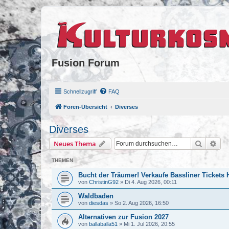
Fusion Forum
Schnellzugriff
FAQ
Foren-Übersicht
Diverses
Diverses
Suche
Erw
Neues Thema
THEMEN
Bucht der Träumer! Verkaufe Bassliner Tickets
von
ChristinG92
»
Di 4. Aug 2026, 00:11
Waldbaden
von
diesdas
»
So 2. Aug 2026, 16:50
Alternativen zur Fusion 2027
von
ballaballa51
»
Mi 1. Jul 2026, 20:55