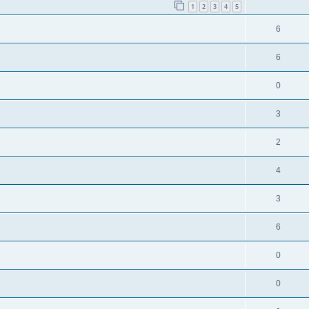
1
2
3
4
5
6
6
0
3
2
4
3
6
0
0