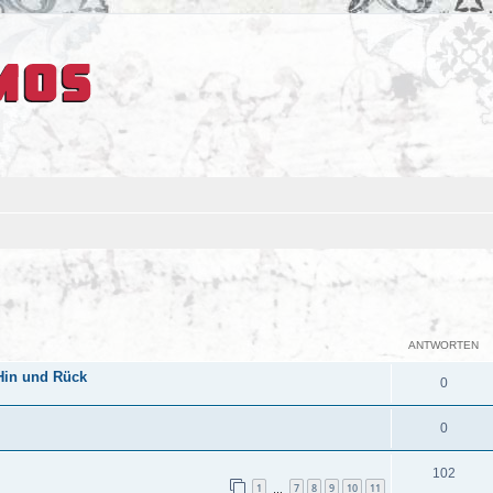
eiterte Suche
ANTWORTEN
 Hin und Rück
0
0
102
1
7
8
9
10
11
…