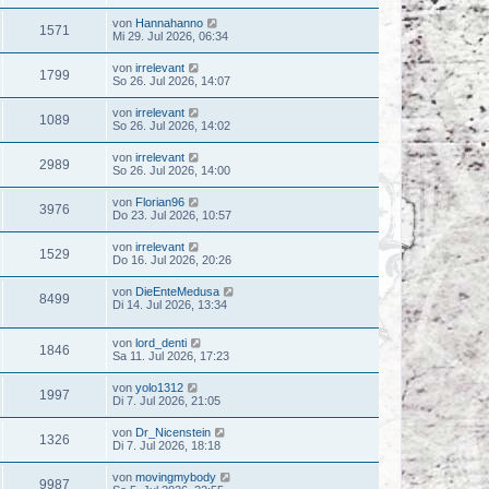
von
Hannahanno
1571
Mi 29. Jul 2026, 06:34
von
irrelevant
1799
So 26. Jul 2026, 14:07
von
irrelevant
1089
So 26. Jul 2026, 14:02
von
irrelevant
2989
So 26. Jul 2026, 14:00
von
Florian96
3976
Do 23. Jul 2026, 10:57
von
irrelevant
1529
Do 16. Jul 2026, 20:26
von
DieEnteMedusa
8499
Di 14. Jul 2026, 13:34
von
lord_denti
1846
Sa 11. Jul 2026, 17:23
von
yolo1312
1997
Di 7. Jul 2026, 21:05
von
Dr_Nicenstein
1326
Di 7. Jul 2026, 18:18
von
movingmybody
9987