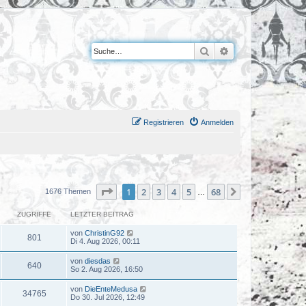
Suche
Erweiterte Suche
Registrieren
Anmelden
Seite
1
von
68
1
2
3
4
5
68
Nächste
1676 Themen
…
ZUGRIFFE
LETZTER BEITRAG
von
ChristinG92
801
Di 4. Aug 2026, 00:11
von
diesdas
640
So 2. Aug 2026, 16:50
von
DieEnteMedusa
34765
Do 30. Jul 2026, 12:49