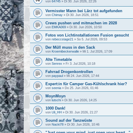
von
64745
»
Di 30. Jun 2026, 22:26
Vermisster Mann bei Lärz tot aufgefunden
von
Chimay
»
Di 30. Jun 2026, 18:51
Crews pushen und mitmachen im 2028
von
EMKA069
»
Di 30. Jun 2026, 10:50
Fotos von Lichtinstallationen Fusion gesucht
von
rebeccstage21
»
So 5. Jul 2026, 09:53
Der Müll muss in den Sack
von
Kroemibeckerwalle
»
Mi 1. Jul 2026, 17:09
Alte Timetable
von
Senrex
»
Fr 3. Jul 2026, 10:18
Fahrrad Drogenkontrollen
von
paypaul
»
Mi 24. Jun 2026, 17:44
Expert:in für Camper Gas-Kühlschrank hier?
von
seenia
»
Do 25. Jun 2026, 01:46
MoynMoyn
von
lutschi
»
Di 30. Jun 2026, 14:25
1000 Dank!
von
Uli_HH
»
Di 30. Jun 2026, 21:27
Sound auf der Tanzwüste
von
Nacki78
»
Di 30. Jun 2026, 10:46
"Just open your mind, just open your heart..."