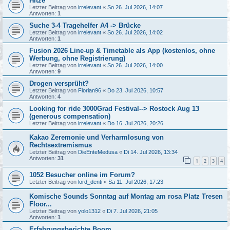
Hitze
Letzter Beitrag von
irrelevant
«
So 26. Jul 2026, 14:07
Antworten:
1
Suche 3-4 Tragehelfer A4 -> Brücke
Letzter Beitrag von
irrelevant
«
So 26. Jul 2026, 14:02
Antworten:
1
Fusion 2026 Line-up & Timetable als App (kostenlos, ohne
Werbung, ohne Registrierung)
Letzter Beitrag von
irrelevant
«
So 26. Jul 2026, 14:00
Antworten:
9
Drogen versprüht?
Letzter Beitrag von
Florian96
«
Do 23. Jul 2026, 10:57
Antworten:
4
Looking for ride 3000Grad Festival--> Rostock Aug 13
(generous compensation)
Letzter Beitrag von
irrelevant
«
Do 16. Jul 2026, 20:26
Kakao Zeremonie und Verharmlosung von
Rechtsextremismus
Letzter Beitrag von
DieEnteMedusa
«
Di 14. Jul 2026, 13:34
Antworten:
31
1
2
3
4
1052 Besucher online im Forum?
Letzter Beitrag von
lord_denti
«
Sa 11. Jul 2026, 17:23
Komische Sounds Sonntag auf Montag am rosa Platz Tresen
Floor...
Letzter Beitrag von
yolo1312
«
Di 7. Jul 2026, 21:05
Antworten:
1
Erfahrungsberichte Boom