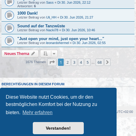
Letzter Beitrag von
Sass
«
Di 30. Jun 2026, 22:12
Antworten:
6
1000 Dank!
Letzter Beitrag von
Uli_HH
«
Di 30. Jun 2026, 21:27
Sound auf der Tanzwüste
Letzter Beitrag von
Nacki78
«
Di 30. Jun 2026, 10:46
"Just open your mind, just open your heart..."
Letzter Beitrag von
leonardohermel
«
Di 30. Jun 2026, 02:55
Neues Thema
Seite
1
von
68
1
2
3
4
5
68
Nächste
1676 Themen
…
BERECHTIGUNGEN IN DIESEM FORUM
Du darfst
keine
neuen Themen in diesem Forum erstellen.
Du darfst
keine
Antworten zu Themen in diesem Forum erstellen.
Diese Website nutzt Cookies, um dir den
Du darfst deine Beiträge in diesem Forum
nicht
ändern.
Du darfst deine Beiträge in diesem Forum
nicht
löschen.
bestmöglichen Komfort bei der Nutzung zu
bieten.
Mehr erfahren
Foren-Übersicht
Alle Cookies löschen
Alle Zeiten sind
UTC+02:00
Powered by
phpBB
® Forum Software © phpBB Limited
Verstanden!
Deutsche Übersetzung durch
phpBB.de
Kulturkosmos Müritz e.V
|
Fusion Festival
|
Mastodon
|