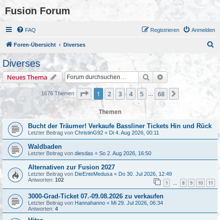
Fusion Forum
FAQ
Registrieren
Anmelden
S
Foren-Übersicht
Diverses
u
Diverses
c
Suche
Erweiterte Suche
Neues Thema
h
e
Seite
1
von
68
1
2
3
4
5
68
Nächste
1676 Themen
…
Themen
Bucht der Träumer! Verkaufe Bassliner Tickets Hin und Rück
Letzter Beitrag von
ChristinG92
«
Di 4. Aug 2026, 00:11
Waldbaden
Letzter Beitrag von
diesdas
«
So 2. Aug 2026, 16:50
Alternativen zur Fusion 2027
Letzter Beitrag von
DieEnteMedusa
«
Do 30. Jul 2026, 12:49
Antworten:
102
1
8
9
10
11
…
3000-Grad-Ticket 07.-09.08.2026 zu verkaufen
Letzter Beitrag von
Hannahanno
«
Mi 29. Jul 2026, 06:34
Antworten:
4