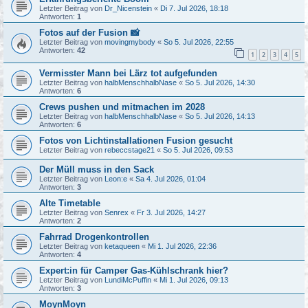
Letzter Beitrag von
Dr_Nicenstein
«
Di 7. Jul 2026, 18:18
Antworten:
1
Fotos auf der Fusion 📸
Letzter Beitrag von
movingmybody
«
So 5. Jul 2026, 22:55
Antworten:
42
1
2
3
4
5
Vermisster Mann bei Lärz tot aufgefunden
Letzter Beitrag von
halbMenschhalbNase
«
So 5. Jul 2026, 14:30
Antworten:
6
Crews pushen und mitmachen im 2028
Letzter Beitrag von
halbMenschhalbNase
«
So 5. Jul 2026, 14:13
Antworten:
6
Fotos von Lichtinstallationen Fusion gesucht
Letzter Beitrag von
rebeccstage21
«
So 5. Jul 2026, 09:53
Der Müll muss in den Sack
Letzter Beitrag von
Leon:e
«
Sa 4. Jul 2026, 01:04
Antworten:
3
Alte Timetable
Letzter Beitrag von
Senrex
«
Fr 3. Jul 2026, 14:27
Antworten:
2
Fahrrad Drogenkontrollen
Letzter Beitrag von
ketaqueen
«
Mi 1. Jul 2026, 22:36
Antworten:
4
Expert:in für Camper Gas-Kühlschrank hier?
Letzter Beitrag von
LundiMcPuffin
«
Mi 1. Jul 2026, 09:13
Antworten:
3
MoynMoyn