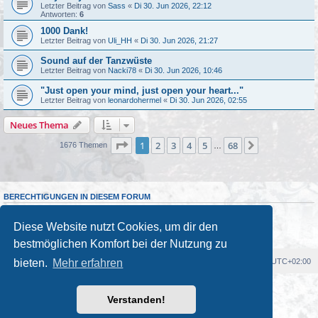
Letzter Beitrag von
Sass
«
Di 30. Jun 2026, 22:12
Antworten:
6
1000 Dank!
Letzter Beitrag von
Uli_HH
«
Di 30. Jun 2026, 21:27
Sound auf der Tanzwüste
Letzter Beitrag von
Nacki78
«
Di 30. Jun 2026, 10:46
"Just open your mind, just open your heart..."
Letzter Beitrag von
leonardohermel
«
Di 30. Jun 2026, 02:55
Neues Thema
Seite
1
von
68
1
2
3
4
5
68
Nächste
1676 Themen
…
BERECHTIGUNGEN IN DIESEM FORUM
Du darfst
keine
neuen Themen in diesem Forum erstellen.
Du darfst
keine
Antworten zu Themen in diesem Forum erstellen.
Diese Website nutzt Cookies, um dir den
Du darfst deine Beiträge in diesem Forum
nicht
ändern.
Du darfst deine Beiträge in diesem Forum
nicht
löschen.
bestmöglichen Komfort bei der Nutzung zu
bieten.
Mehr erfahren
Foren-Übersicht
Alle Cookies löschen
Alle Zeiten sind
UTC+02:00
Powered by
phpBB
® Forum Software © phpBB Limited
Verstanden!
Deutsche Übersetzung durch
phpBB.de
Kulturkosmos Müritz e.V
|
Fusion Festival
|
Mastodon
|