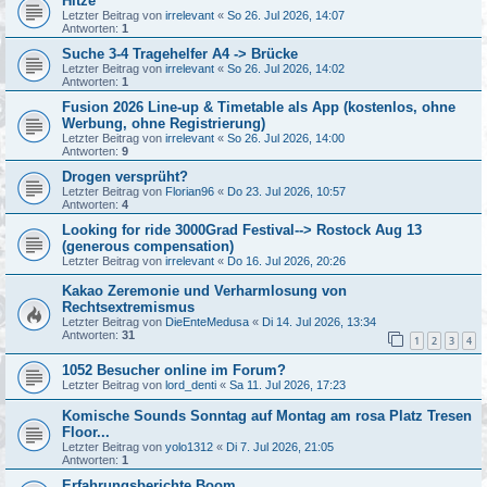
Hitze
Letzter Beitrag von
irrelevant
«
So 26. Jul 2026, 14:07
Antworten:
1
Suche 3-4 Tragehelfer A4 -> Brücke
Letzter Beitrag von
irrelevant
«
So 26. Jul 2026, 14:02
Antworten:
1
Fusion 2026 Line-up & Timetable als App (kostenlos, ohne
Werbung, ohne Registrierung)
Letzter Beitrag von
irrelevant
«
So 26. Jul 2026, 14:00
Antworten:
9
Drogen versprüht?
Letzter Beitrag von
Florian96
«
Do 23. Jul 2026, 10:57
Antworten:
4
Looking for ride 3000Grad Festival--> Rostock Aug 13
(generous compensation)
Letzter Beitrag von
irrelevant
«
Do 16. Jul 2026, 20:26
Kakao Zeremonie und Verharmlosung von
Rechtsextremismus
Letzter Beitrag von
DieEnteMedusa
«
Di 14. Jul 2026, 13:34
Antworten:
31
1
2
3
4
1052 Besucher online im Forum?
Letzter Beitrag von
lord_denti
«
Sa 11. Jul 2026, 17:23
Komische Sounds Sonntag auf Montag am rosa Platz Tresen
Floor...
Letzter Beitrag von
yolo1312
«
Di 7. Jul 2026, 21:05
Antworten:
1
Erfahrungsberichte Boom