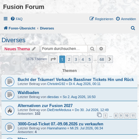
Fusion Forum
FAQ
Registrieren
Anmelden
S
Foren-Übersicht
Diverses
u
Diverses
c
Suche
Erweiterte Suche
Neues Thema
h
e
Seite
1
von
68
1
2
3
4
5
68
Nächste
1676 Themen
…
Themen
Bucht der Träumer! Verkaufe Bassliner Tickets Hin und Rück
Letzter Beitrag von
ChristinG92
«
Di 4. Aug 2026, 00:11
Waldbaden
Letzter Beitrag von
diesdas
«
So 2. Aug 2026, 16:50
Alternativen zur Fusion 2027
Letzter Beitrag von
DieEnteMedusa
«
Do 30. Jul 2026, 12:49
Antworten:
102
1
8
9
10
11
…
3000-Grad-Ticket 07.-09.08.2026 zu verkaufen
Letzter Beitrag von
Hannahanno
«
Mi 29. Jul 2026, 06:34
Antworten:
4