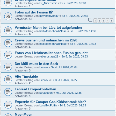
Letzter Beitrag von
Dr_Nicenstein
«
Di 7. Jul 2026, 18:18
Antworten:
1
Fotos auf der Fusion 📸
Letzter Beitrag von
movingmybody
«
So 5. Jul 2026, 22:55
Antworten:
42
1
2
3
4
5
Vermisster Mann bei Lärz tot aufgefunden
Letzter Beitrag von
halbMenschhalbNase
«
So 5. Jul 2026, 14:30
Antworten:
6
Crews pushen und mitmachen im 2028
Letzter Beitrag von
halbMenschhalbNase
«
So 5. Jul 2026, 14:13
Antworten:
6
Fotos von Lichtinstallationen Fusion gesucht
Letzter Beitrag von
rebeccstage21
«
So 5. Jul 2026, 09:53
Der Müll muss in den Sack
Letzter Beitrag von
Leon:e
«
Sa 4. Jul 2026, 01:04
Antworten:
3
Alte Timetable
Letzter Beitrag von
Senrex
«
Fr 3. Jul 2026, 14:27
Antworten:
2
Fahrrad Drogenkontrollen
Letzter Beitrag von
ketaqueen
«
Mi 1. Jul 2026, 22:36
Antworten:
4
Expert:in für Camper Gas-Kühlschrank hier?
Letzter Beitrag von
LundiMcPuffin
«
Mi 1. Jul 2026, 09:13
Antworten:
3
MoynMoyn