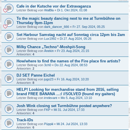
Cafe in der Kutsche vor der Extravaganza
Letzter Beitrag von
WalBla
«
Di 1. Okt 2024, 01:08
To the magic beauty dancing next to me at Turmbühne on
Thursday 9pm-11pm
Letzter Beitrag von
dark_dancer_666
«
Fr 27. Sep 2024, 05:25
Set Harbour Samstag nacht auf Sonntag circa 12pm bis 2am
Letzter Beitrag von
Lux1992
«
Di 27. Aug 2024, 05:26
Milky Chance „Techno“-Moshpit-Song
Letzter Beitrag von
Änekin
«
Fr 23. Aug 2024, 21:15
Antworten:
4
How/where to find the names of the Fire place fire artists?
Letzter Beitrag von
3ch0
«
Do 22. Aug 2024, 08:53
Antworten:
2
DJ SET Panne Eichel
Letzter Beitrag von
jugo23
«
Fr 16. Aug 2024, 10:20
Antworten:
8
HELP! Looking for merchandise stand from 2016, selling
brand FREE BANANA ...:/ //SOLVED (found my gaiters)
Letzter Beitrag von
irrelevant
«
Mo 5. Aug 2024, 13:10
Josh Wink closing set Turmbühne posted anywhere?
Letzter Beitrag von
FKP
«
Mi 31. Jul 2024, 17:33
Antworten:
4
Track-IDs
Letzter Beitrag von
Püppiii
«
Mi 24. Jul 2024, 13:33
Antworten:
6