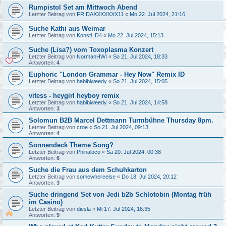
Rumpistol Set am Mittwoch Abend
Letzter Beitrag von
FRIDAXXXXXXX11
«
Mo 22. Jul 2024, 21:16
Suche Kathi aus Weimar
Letzter Beitrag von
Konsti_D4
«
Mo 22. Jul 2024, 15:13
Suche (Lisa?) vom Toxoplasma Konzert
Letzter Beitrag von
NormanHWI
«
So 21. Jul 2024, 18:33
Antworten:
4
Euphoric "London Grammar - Hey Now" Remix ID
Letzter Beitrag von
habibiweedy
«
So 21. Jul 2024, 15:05
vitess - heygirl heyboy remix
Letzter Beitrag von
habibiweedy
«
So 21. Jul 2024, 14:58
Antworten:
3
Solomun B2B Marcel Dettmann Turmbühne Thursday 8pm.
Letzter Beitrag von
croe
«
So 21. Jul 2024, 09:13
Antworten:
4
Sonnendeck Theme Song?
Letzter Beitrag von
Phinaloco
«
Sa 20. Jul 2024, 00:38
Antworten:
6
Suche die Frau aus dem Schuhkarton
Letzter Beitrag von
somewhereelse
«
Do 18. Jul 2024, 20:12
Antworten:
3
Suche dringend Set von Jedi b2b Schlotobin (Montag früh
im Casino)
Letzter Beitrag von
diesla
«
Mi 17. Jul 2024, 16:35
Antworten:
9