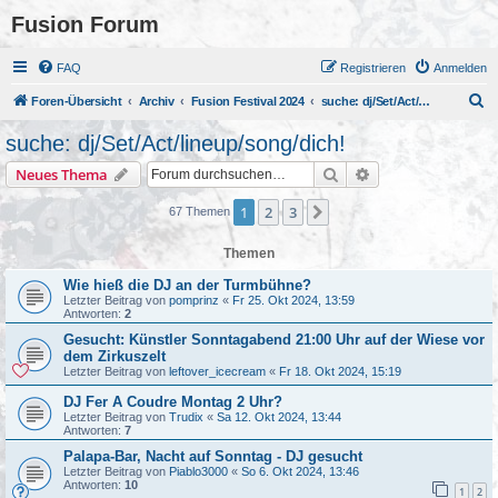
Fusion Forum
FAQ
Registrieren
Anmelden
S
Foren-Übersicht
Archiv
Fusion Festival 2024
suche: dj/Set/Act/lineup/song/dich!
u
suche: dj/Set/Act/lineup/song/dich!
c
Suche
Erweiterte Suche
Neues Thema
h
e
1
2
3
Nächste
67 Themen
Themen
Wie hieß die DJ an der Turmbühne?
Letzter Beitrag von
pomprinz
«
Fr 25. Okt 2024, 13:59
Antworten:
2
Gesucht: Künstler Sonntagabend 21:00 Uhr auf der Wiese vor
dem Zirkuszelt
Letzter Beitrag von
leftover_icecream
«
Fr 18. Okt 2024, 15:19
DJ Fer A Coudre Montag 2 Uhr?
Letzter Beitrag von
Trudix
«
Sa 12. Okt 2024, 13:44
Antworten:
7
Palapa-Bar, Nacht auf Sonntag - DJ gesucht
Letzter Beitrag von
Piablo3000
«
So 6. Okt 2024, 13:46
Antworten:
10
1
2