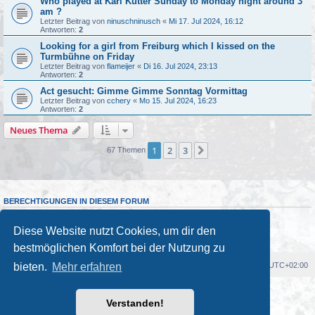
Who played at Karl Kutter Sunday to Monday night around 3
am ?
Letzter Beitrag von
ninuschninusch
«
Mi 17. Jul 2024, 16:12
Antworten:
2
Looking for a girl from Freiburg which I kissed on the
Turmbühne on Friday
Letzter Beitrag von
flameijer
«
Di 16. Jul 2024, 23:13
Antworten:
2
Act gesucht: Gimme Gimme Sonntag Vormittag
Letzter Beitrag von
cchery
«
Mo 15. Jul 2024, 16:23
Antworten:
2
Neues Thema
1
2
3
Nächste
67 Themen
BERECHTIGUNGEN IN DIESEM FORUM
Du darfst
keine
neuen Themen in diesem Forum erstellen.
Du darfst
keine
Antworten zu Themen in diesem Forum erstellen.
Diese Website nutzt Cookies, um dir den
Du darfst deine Beiträge in diesem Forum
nicht
ändern.
Du darfst deine Beiträge in diesem Forum
nicht
löschen.
bestmöglichen Komfort bei der Nutzung zu
bieten.
Mehr erfahren
Foren-Übersicht
Alle Cookies löschen
Alle Zeiten sind
UTC+02:00
Powered by
phpBB
® Forum Software © phpBB Limited
Verstanden!
Deutsche Übersetzung durch
phpBB.de