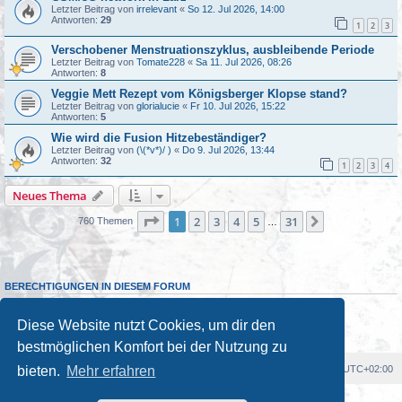
Letzter Beitrag von
irrelevant
«
So 12. Jul 2026, 14:00
Antworten:
29
1
2
3
Verschobener Menstruationszyklus, ausbleibende Periode
Letzter Beitrag von
Tomate228
«
Sa 11. Jul 2026, 08:26
Antworten:
8
Veggie Mett Rezept vom Königsberger Klopse stand?
Letzter Beitrag von
glorialucie
«
Fr 10. Jul 2026, 15:22
Antworten:
5
Wie wird die Fusion Hitzebeständiger?
Letzter Beitrag von
(\(*v*)/ )
«
Do 9. Jul 2026, 13:44
Antworten:
32
1
2
3
4
Neues Thema
Seite
1
von
31
1
2
3
4
5
31
Nächste
760 Themen
…
BERECHTIGUNGEN IN DIESEM FORUM
Du darfst
keine
neuen Themen in diesem Forum erstellen.
Du darfst
keine
Antworten zu Themen in diesem Forum erstellen.
Diese Website nutzt Cookies, um dir den
Du darfst deine Beiträge in diesem Forum
nicht
ändern.
Du darfst deine Beiträge in diesem Forum
nicht
löschen.
bestmöglichen Komfort bei der Nutzung zu
Foren-Übersicht
Alle Cookies löschen
Alle Zeiten sind
UTC+02:00
bieten.
Mehr erfahren
Powered by
phpBB
® Forum Software © phpBB Limited