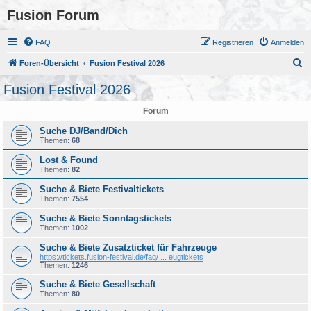
Fusion Forum
FAQ
Registrieren
Anmelden
S
Foren-Übersicht
Fusion Festival 2026
u
Fusion Festival 2026
c
Forum
h
e
Suche DJ/Band/Dich
Themen:
68
Lost & Found
Themen:
82
Suche & Biete Festivaltickets
Themen:
7554
Suche & Biete Sonntagstickets
Themen:
1002
Suche & Biete Zusatzticket für Fahrzeuge
https://tickets.fusion-festival.de/faq/ ... eugtickets
Themen:
1246
Suche & Biete Gesellschaft
Themen:
80