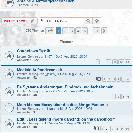
Anreise & Mitfahrgelegenheiten
Themen:
2673
Suche
Erweiterte Suche
Neues Thema
Seite
1
von
31
1
2
3
4
5
31
Nächste
760 Themen
…
Themen
Countdown 🚀✨👽
Letzter Beitrag von
lm87
«
Do 6. Aug 2026, 20:34
Antworten:
122
1
10
11
12
13
…
Mediale Aufmerksamkeit
Letzter Beitrag von
_josch_
«
Do 6. Aug 2026, 11:08
Antworten:
51
1
2
3
4
5
6
Pa Systeme Änderungen, Eindruck und fachsimpeln
Letzter Beitrag von
since2005
«
Mi 5. Aug 2026, 10:58
Antworten:
36
1
2
3
4
Mein kleines Essay über die diesjährige Fusion :)
Letzter Beitrag von
_josch_
«
Mo 3. Aug 2026, 10:06
Antworten:
3
Edit: „Less talking (more dancing) on the dancefloor“
Letzter Beitrag von
UCRiot
«
So 2. Aug 2026, 19:31
Antworten:
95
1
7
8
9
10
…