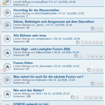
Letzter Beitrag von
kissykiosk
«
Fr 17. Jul 2026, 15:30
Antworten:
2
Vorschlag für die Wasserstellen
Letzter Beitrag von
BuChStaBeNsAlAt
«
Fr 17. Jul 2026, 12:52
Antworten:
7
Stören, Belästigen und Ausgrenzen auf dem Dancefloor
Letzter Beitrag von
_josch_
«
Fr 17. Jul 2026, 11:18
Antworten:
10
1
2
Alle Bühnen sehr leise
Letzter Beitrag von
Jonasjonasxx
«
Do 16. Jul 2026, 22:56
Antworten:
58
1
2
3
4
5
6
Eure High - und Lowlights Fusion 2026
Letzter Beitrag von
Sallysunshine
«
Mi 15. Jul 2026, 01:04
Antworten:
99
1
7
8
9
10
…
Fusion Kitten
Letzter Beitrag von
Dr_Nicenstein
«
Di 14. Jul 2026, 14:10
Antworten:
27
1
2
3
Was nehmt ihr euch für die nächste Fusion vor?
Letzter Beitrag von
irrelevant
«
Mo 13. Jul 2026, 14:34
Antworten:
13
1
2
Wie wird das Wetter?
Letzter Beitrag von
3ch0
«
So 12. Jul 2026, 23:13
Antworten:
139
1
11
12
13
14
…
GSM/3G network in Lärz