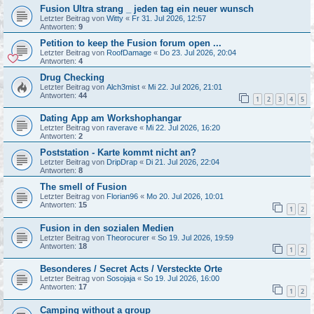
Fusion Ultra strang _ jeden tag ein neuer wunsch
Letzter Beitrag von
Witty
«
Fr 31. Jul 2026, 12:57
Antworten:
9
Petition to keep the Fusion forum open ...
Letzter Beitrag von
RoofDamage
«
Do 23. Jul 2026, 20:04
Antworten:
4
Drug Checking
Letzter Beitrag von
Alch3mist
«
Mi 22. Jul 2026, 21:01
Antworten:
44
1
2
3
4
5
Dating App am Workshophangar
Letzter Beitrag von
raverave
«
Mi 22. Jul 2026, 16:20
Antworten:
2
Poststation - Karte kommt nicht an?
Letzter Beitrag von
DripDrap
«
Di 21. Jul 2026, 22:04
Antworten:
8
The smell of Fusion
Letzter Beitrag von
Florian96
«
Mo 20. Jul 2026, 10:01
Antworten:
15
1
2
Fusion in den sozialen Medien
Letzter Beitrag von
Theorocurer
«
So 19. Jul 2026, 19:59
Antworten:
18
1
2
Besonderes / Secret Acts / Versteckte Orte
Letzter Beitrag von
Sosojaja
«
So 19. Jul 2026, 16:00
Antworten:
17
1
2
Camping without a group