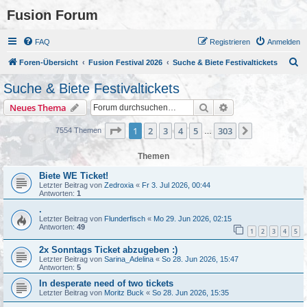
Fusion Forum
FAQ
Registrieren
Anmelden
S
Foren-Übersicht
Fusion Festival 2026
Suche & Biete Festivaltickets
u
Suche & Biete Festivaltickets
c
Suche
Erweiterte Suche
Neues Thema
h
e
Seite
1
von
303
1
2
3
4
5
303
Nächste
7554 Themen
…
Themen
Biete WE Ticket!
Letzter Beitrag von
Zedroxia
«
Fr 3. Jul 2026, 00:44
Antworten:
1
.
Letzter Beitrag von
Flunderfisch
«
Mo 29. Jun 2026, 02:15
Antworten:
49
1
2
3
4
5
2x Sonntags Ticket abzugeben :)
Letzter Beitrag von
Sarina_Adelina
«
So 28. Jun 2026, 15:47
Antworten:
5
In desperate need of two tickets
Letzter Beitrag von
Moritz Buck
«
So 28. Jun 2026, 15:35