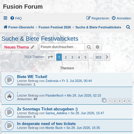
Fusion Forum
FAQ
Registrieren
Anmelden
S
Foren-Übersicht
Fusion Festival 2026
Suche & Biete Festivaltickets
u
Suche & Biete Festivaltickets
c
Suche
Erweiterte Suche
Neues Thema
h
e
Seite
1
von
303
1
2
3
4
5
303
Nächste
7554 Themen
…
Themen
Biete WE Ticket!
Letzter Beitrag von
Zedroxia
«
Fr 3. Jul 2026, 00:44
Antworten:
1
.
Letzter Beitrag von
Flunderfisch
«
Mo 29. Jun 2026, 02:15
Antworten:
49
1
2
3
4
5
2x Sonntags Ticket abzugeben :)
Letzter Beitrag von
Sarina_Adelina
«
So 28. Jun 2026, 15:47
Antworten:
5
In desperate need of two tickets
Letzter Beitrag von
Moritz Buck
«
So 28. Jun 2026, 15:35