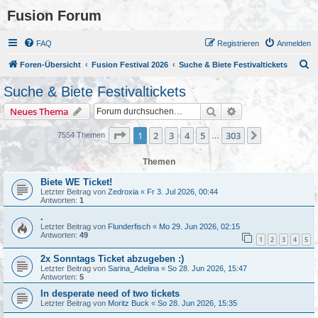
Fusion Forum
FAQ
Registrieren
Anmelden
S
Foren-Übersicht
Fusion Festival 2026
Suche & Biete Festivaltickets
u
Suche & Biete Festivaltickets
c
Suche
Erweiterte Suche
Neues Thema
h
e
Seite
1
von
303
1
2
3
4
5
303
Nächste
7554 Themen
…
Themen
Biete WE Ticket!
Letzter Beitrag von
Zedroxia
«
Fr 3. Jul 2026, 00:44
Antworten:
1
.
Letzter Beitrag von
Flunderfisch
«
Mo 29. Jun 2026, 02:15
Antworten:
49
1
2
3
4
5
2x Sonntags Ticket abzugeben :)
Letzter Beitrag von
Sarina_Adelina
«
So 28. Jun 2026, 15:47
Antworten:
5
In desperate need of two tickets
Letzter Beitrag von
Moritz Buck
«
So 28. Jun 2026, 15:35