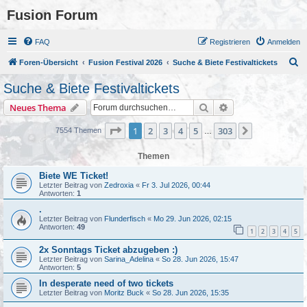
Fusion Forum
FAQ
Registrieren
Anmelden
S
Foren-Übersicht
Fusion Festival 2026
Suche & Biete Festivaltickets
u
Suche & Biete Festivaltickets
c
Suche
Erweiterte Suche
Neues Thema
h
e
Seite
1
von
303
1
2
3
4
5
303
Nächste
7554 Themen
…
Themen
Biete WE Ticket!
Letzter Beitrag von
Zedroxia
«
Fr 3. Jul 2026, 00:44
Antworten:
1
.
Letzter Beitrag von
Flunderfisch
«
Mo 29. Jun 2026, 02:15
Antworten:
49
1
2
3
4
5
2x Sonntags Ticket abzugeben :)
Letzter Beitrag von
Sarina_Adelina
«
So 28. Jun 2026, 15:47
Antworten:
5
In desperate need of two tickets
Letzter Beitrag von
Moritz Buck
«
So 28. Jun 2026, 15:35